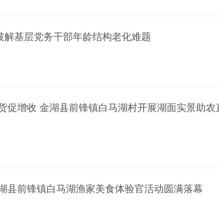
破解基层党务干部年龄结构老化难题
带货促增收 金湖县前锋镇白马湖村开展湖面实景助农
金湖县前锋镇白马湖渔家美食体验官活动圆满落幕