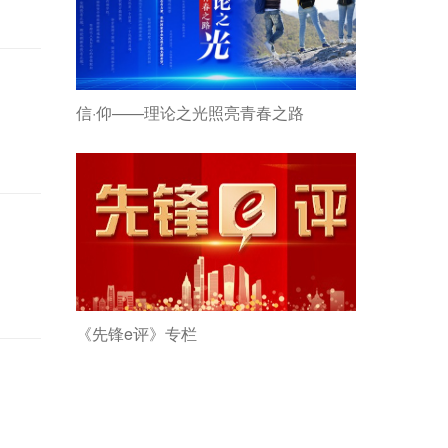
信·仰——理论之光照亮青春之路
《先锋e评》专栏