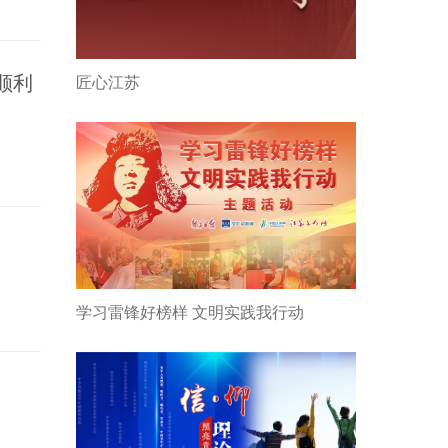
顺利
匠心江苏
学习雷锋好榜样 文明实践我行动