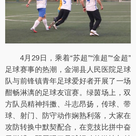
4月29日，乘着“苏超”“淮超”“金超”
足球赛事的热潮，金湖县人民医院足球
队与前锋镇青年足球爱好者开展了一场
酣畅淋漓的足球友谊赛。绿茵场上，双
方队员精神抖擞、斗志昂扬，传球、带
球、射门、防守动作娴熟利落，大家在
攻防转换中默契配合，在竞技比拼中奋