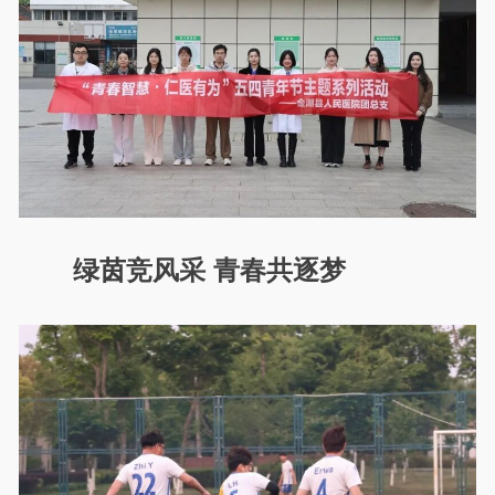
绿茵竞风采 青春共逐梦