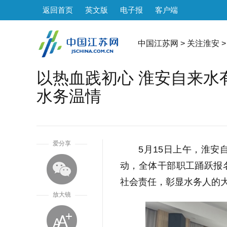
返回首页
英文版
电子报
客户端
中国江苏网
>
关注淮安
>
以热血践初心 淮安自来水
水务温情
1
爱分享
5月15日上午，淮安
动，全体干部职工踊跃报
社会责任，彰显水务人的
放大镜