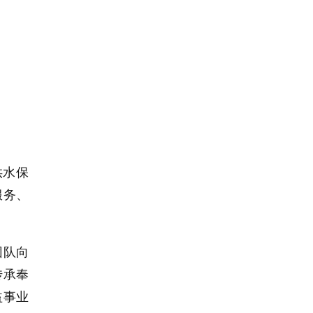
供水保
服务、
团队向
传承奉
益事业