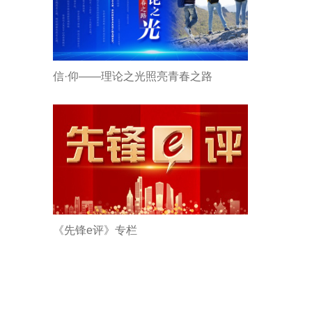
信·仰——理论之光照亮青春之路
《先锋e评》专栏