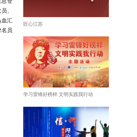
信息登
党员、
热血汇
匠心江苏
2名员
学习雷锋好榜样 文明实践我行动