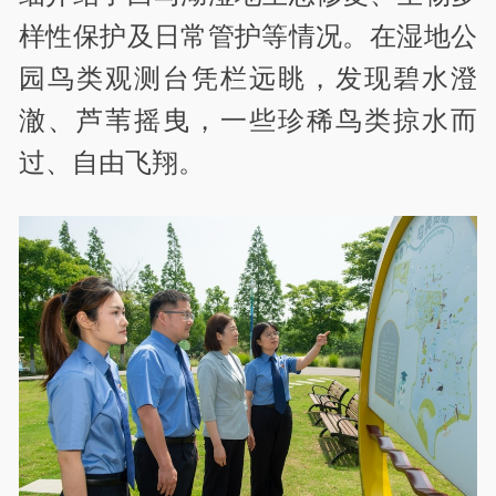
样性保护及日常管护等情况。在湿地公
园鸟类观测台凭栏远眺，发现碧水澄
澈、芦苇摇曳，一些珍稀鸟类掠水而
过、自由飞翔。