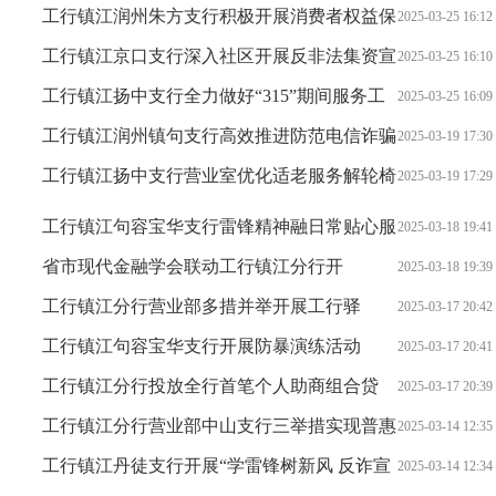
得新突破
工行镇江润州朱方支行积极开展消费者权益保
2025-03-25 16:12
护宣传活动
工行镇江京口支行深入社区开展反非法集资宣
2025-03-25 16:10
传活动
工行镇江扬中支行全力做好“315”期间服务工
2025-03-25 16:09
作
工行镇江润州镇句支行高效推进防范电信诈骗
2025-03-19 17:30
工作
工行镇江扬中支行营业室优化适老服务解轮椅
2025-03-19 17:29
老人之忧
工行镇江句容宝华支行雷锋精神融日常贴心服
2025-03-18 19:41
务谱新章
省市现代金融学会联动工行镇江分行开
2025-03-18 19:39
展“315”专题宣传活动
工行镇江分行营业部多措并举开展工行驿
2025-03-17 20:42
站“学雷锋志愿服务”活动
工行镇江句容宝华支行开展防暴演练活动
2025-03-17 20:41
工行镇江分行投放全行首笔个人助商组合贷
2025-03-17 20:39
工行镇江分行营业部中山支行三举措实现普惠
2025-03-14 12:35
业务再创佳绩
工行镇江丹徒支行开展“学雷锋树新风 反诈宣
2025-03-14 12:34