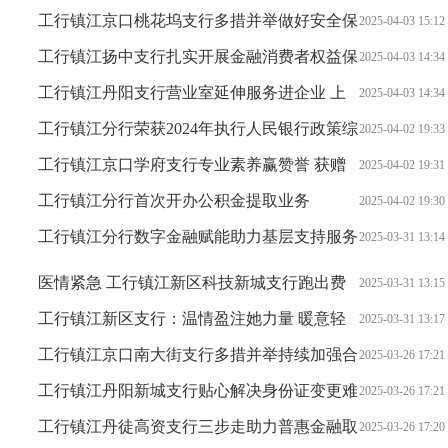
为民初心
工行镇江京口桃花坞支行多措并举做好安全保
2025-04-03 15:12
卫工作
工行镇江扬中支行扎实开展金融消费者权益保
2025-04-03 14:34
护活动
工行镇江丹阳支行营业室延伸服务进企业 上
2025-04-03 14:34
门办卡更贴心
工行镇江分行荣获2024年执行人民银行政策综
2025-04-02 19:33
合评价A类银行荣誉
工行镇江京口学府支行专业素养赢赞誉 获赠
2025-04-02 19:31
锦旗显真情
工行镇江分行首次开办公积金提取业务
2025-04-02 19:30
工行镇江分行数字金融赋能助力基层支持服务
2025-03-31 13:14
质效双提升
医情紧急 工行镇江新区科技新城支行跑出费
2025-03-31 13:15
用支付“加速度”
工行镇江新区支行：温情盈注她力量 暖意轻
2025-03-31 13:17
拂奋斗心
工行镇江京口南大街支行多措并举持续加强合
2025-03-26 17:21
规管理
工行镇江丹阳新城支行贴心解决身份证变更难
2025-03-26 17:21
题受赞扬
工行镇江丹徒高资支行三步走助力普惠金融取
2025-03-26 17:20