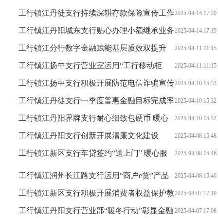
安全网
工行镇江丹徒支行持续深耕存款保险宣传工作
2025-04-14 17:20
工行镇江丹阳城东支行贴心办理小额继承业务
2025-04-14 17:19
彰显服务温度
工行镇江分行数字金融赋能基层质效双提升
2025-04-11 11:15
工行镇江扬中支行营业室运用“工行移动柜
2025-04-11 11:15
台”快速解决社保卡激活难题
工行镇江扬中支行积极开展防范电信诈骗宣传
2025-04-10 15:33
活动
工行镇江丹徒支行一季度普惠金融目标完成率
2025-04-10 15:32
名列前茅
工行镇江丹阳界牌支行耐心细致包硬币 暖心
2025-04-10 15:32
服务点赞
工行镇江丹阳支行创新开展清廉文化建设
2025-04-08 15:48
工行镇江新区支行车贷签约“送上门” 暖心服
2025-04-08 15:46
务获称赞
工行镇江润州长江路支行运用“商户e贷”产品
2025-04-08 15:46
助力小微商户取得好成效
工行镇江新区支行积极开展消费者权益保护教
2025-04-07 17:10
育宣传活动
工行镇江丹阳支行营业部“暖冬行动”彰显金融
2025-04-07 17:08