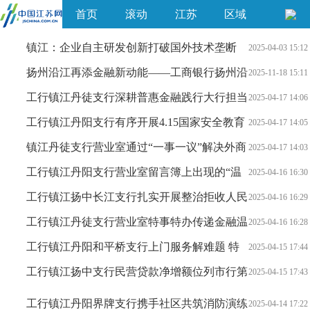
首页
滚动
江苏
区域
镇江：企业自主研发创新打破国外技术垄断
2025-04-03 15:12
扬州沿江再添金融新动能——工商银行扬州沿
2025-11-18 15:11
江支行重装开业
工行镇江丹徒支行深耕普惠金融践行大行担当
2025-04-17 14:06
取得明显成效
工行镇江丹阳支行有序开展4.15国家安全教育
2025-04-17 14:05
日宣传活动
镇江丹徒支行营业室通过“一事一议”解决外商
2025-04-17 14:03
独资企业开户问题
工行镇江丹阳支行营业室留言簿上出现的“温
2025-04-16 16:30
暖感谢”
工行镇江扬中长江支行扎实开展整治拒收人民
2025-04-16 16:29
币宣传活动
工行镇江丹徒支行营业室特事特办传递金融温
2025-04-16 16:28
度
工行镇江丹阳和平桥支行上门服务解难题 特
2025-04-15 17:44
事特办暖人心
工行镇江扬中支行民营贷款净增额位列市行第
2025-04-15 17:43
一
工行镇江丹阳界牌支行携手社区共筑消防演练
2025-04-14 17:22