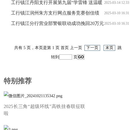
传助三农”志愿服务活动
工行镇江丹阳支行开展第九届“学雷锋 送温暖
2025-03-14 12:33
”行动
工行镇江润州朱方支行网点服务竞赛创佳绩
2025-03-10 16:31
工行镇江分行营业部警银联动成功挽回20万元
2025-03-10 16:31
资金
共有 5 页，本页是第 1 页 首页 上一页
下一页
末页
跳
转到
页
特别推荐
2025长三角“超级环线”高铁挂春联征联
啦