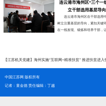
工程”的一项重要内容，是全区组
连云港市海州区“三个一
抓好自身建设“学”、“说”、“比”、
立干部选用基层导向
字工作法中“比”字环节的重要部
连云港市海州区在干部选用
在“以考促学、以学促用”，切实
树立注重基层的导向，紧扣关键
工干部建设成为一支敢为先为、
在一线发现、锻炼和培养干部，
为、有为作为的一流组工干部队
优秀、真抓实干、群众公认的干
考前“备战”，“营养快餐”让
层一线脱颖而出，提高了选人用
媒体聚焦
充电蓄力。年初，海州区委组织
度和群众满意度。
[详细]
务科室围绕国家、省、市、区热
【江苏机关党建】海州实施“互联网+精准扶贫” 推进扶贫进入
工作，结合自身业务，编发了《
委组织工作业务知识选编》200
区组工干部人手一份，督促组工
中国江苏网 版权所有
面系统地学习组织业务知识。深化
记者：童金德 责任编辑：丁越
讲坛”活动，开办专题培训班，邀
师范大学、国家信息中心大数据
用中心等院校教授、专家来海州授