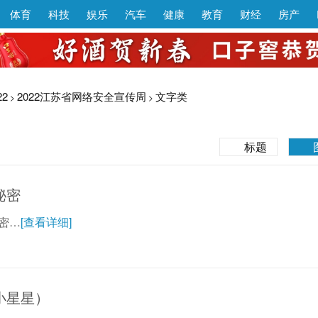
体育
科技
娱乐
汽车
健康
教育
财经
房产
22
2022江苏省网络安全宣传周
文字类
>
>
标题
秘密
密…
[查看详细]
小星星）