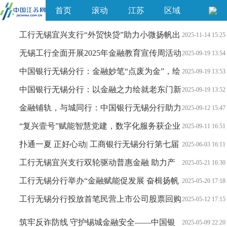
首页
滚动
江苏
区域
工行无锡宜兴支行“外贸快贷”助力小微扬帆出
2025-11-14 15:25
海
无锡工行全面开展2025年金融教育宣传周活动
2025-09-19 13:54
中国银行无锡分行：金融妙笔“点废为金”，绘
2025-09-19 13:53
就美丽无锡绿色篇章
中国银行无锡分行：以金融之力绘就老东门新
2025-09-19 13:52
风采
金融铺轨，与城同行：中国银行无锡分行助力
2025-09-12 15:47
地铁6号线建设
“复兴壹号”赋能智慧党建，数字化服务获企业
2025-09-11 16:51
点赞
扑通一夏 正好心动| 工商银行无锡分行第七届
2025-06-03 16:11
青年联谊活动圆满落幕
工行无锡宜兴支行双轮驱动普惠金融 助力产
2025-05-21 16:30
业升级与乡村振兴
工行无锡分行举办“金融赋能促发展 奋楫扬帆
2025-05-20 17:18
建新功”团学共建活动
工行无锡分行投放首笔民营上市公司股票回购
2025-05-12 17:15
贷款
筑牢反诈防线 守护锡城金融安全——中国银
2025-05-09 22:20