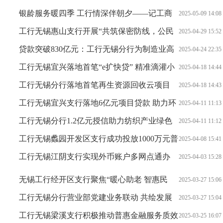
行无锡分行多维度构建全民反诈新格局
银龄服务暖四季 工行情深伴朝夕——记工商
2025-05-09 14:08
银行无锡前洲支行适老网点建设
工行无锡惠山支行开展“共筑保密防线，公民
2025-04-29 15:52
人人有责”保密密码专题教育活动
贷款突破830亿元：工行无锡分行为制造业高
2025-04-24 22:35
质量发展保驾护航
工行无锡宜兴落地首笔“e扩快贷” 精准滴灌小
2025-04-18 14:44
微企业
工行无锡分行落地首笔再生资源回收云项目
2025-04-18 14:43
工行无锡宜兴支行落地6亿元项目贷款 助力环
2025-04-11 11:13
科园产城融合升级
工行无锡分行1.2亿元授信助力纺织产业绿色
2025-04-11 11:12
转型升级
工行无锡蠡园开发区支行成功投放1000万元普
2025-04-08 15:41
惠贷款
工行无锡江阴支行实现外币账户多网点通办
2025-04-03 15:28
打造国际业务服务新标杆
无锡工行经开区支行聚焦“暖心助老 智惠民
2025-03-27 15:06
生”构建养老金融特色网点新生态
工行无锡分行营业部党建业务联动 共绘发展
2025-03-27 15:04
新画卷
工行无锡梁溪支行积极推动普惠金融服务质效
2025-03-25 16:07