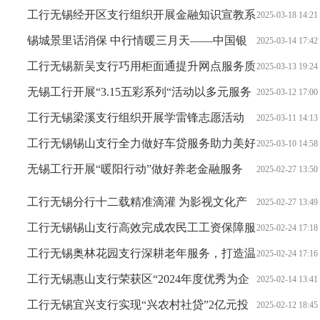
提升
工行无锡经开区支行组织开展金融知识宣教系
2025-03-18 14:21
列活动
锡城景里话消保 中行情暖三月天——中国银
2025-03-14 17:42
行无锡分行深入开展“3·15”金融消费者权益保护教育宣传
工行无锡新吴支行巧用柜面通提升网点服务质
2025-03-13 19:24
活动
效
无锡工行开展“3.15五彩系列“活动以多元服务
2025-03-12 17:00
护航消费者权益
工行无锡梁溪支行组织开展学雷锋志愿活动
2025-03-11 14:13
工行无锡锡山支行全力做好车贷服务助力美好
2025-03-10 14:58
生活
无锡工行开展“暖阳行动”做好养老金融服务
2025-02-27 13:50
工行无锡分行十二载精准滴灌 为影视文化产
2025-02-27 13:49
业添薪蓄能
工行无锡锡山支行高效完成农民工工资保障服
2025-02-24 17:18
务
工行无锡奥林花园支行深耕老年服务，打造温
2025-02-24 17:16
暖金融港湾
工行无锡惠山支行荣获区“2024年度优秀为企
2025-02-14 13:41
服务单位”荣誉称号
工行无锡宜兴支行实现“兴农村社贷”2亿元投
2025-02-12 18:45