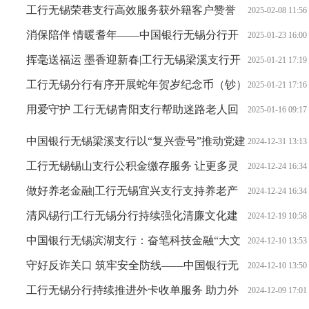
放
工行无锡荣巷支行高效服务获外籍客户赞誉
2025-02-08 11:56
消保陪伴 情暖耆年——中国银行无锡分行开
2025-01-23 16:00
展“学消保知识过大年、敬老助老暖人心”专项教育宣传活
挥毫送福运 墨香迎新春|工行无锡梁溪支行开
2025-01-21 17:19
动
展新春送祝福活动
工行无锡分行有序开展蛇年贺岁纪念币（钞）
2025-01-21 17:16
兑换服务工作
用爱守护 工行无锡青阳支行帮助迷路老人回
2025-01-16 09:17
家
中国银行无锡梁溪支行以“复兴壹号”推动党建
2024-12-31 13:13
与业务深融共进
工行无锡锡山支行公积金缴存服务 让更多灵
2024-12-24 16:34
活就业人员享受政策红利
做好养老金融|工行无锡宜兴支行支持养老产
2024-12-24 16:34
业蓬勃发展
清风锡行|工行无锡分行持续强化清廉文化建
2024-12-19 10:58
设
中国银行无锡滨湖支行：奋笔科技金融“大文
2024-12-10 13:53
章” 助力科企“攀高逐新”
守好反诈关口 筑牢安全防线——中国银行无
2024-12-10 13:50
锡分行营业部成功拦截针对老年群体的诈骗案件
工行无锡分行持续推进外卡收单服务 助力外
2024-12-09 17:01