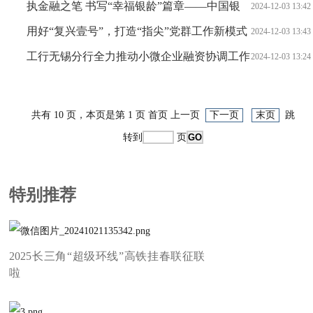
籍来华人员支付便利化
执金融之笔 书写“幸福银龄”篇章——中国银
2024-12-03 13:42
行无锡分行用心用情做好养老金融“大文章”
用好“复兴壹号”，打造“指尖”党群工作新模式
2024-12-03 13:43
——中国银行无锡滨湖支行助力合作单位党建工作提质增
工行无锡分行全力推动小微企业融资协调工作
2024-12-03 13:24
效
机制落地见效
共有 10 页，本页是第 1 页 首页 上一页
下一页
末页
跳
转到
页
特别推荐
2025长三角“超级环线”高铁挂春联征联
啦