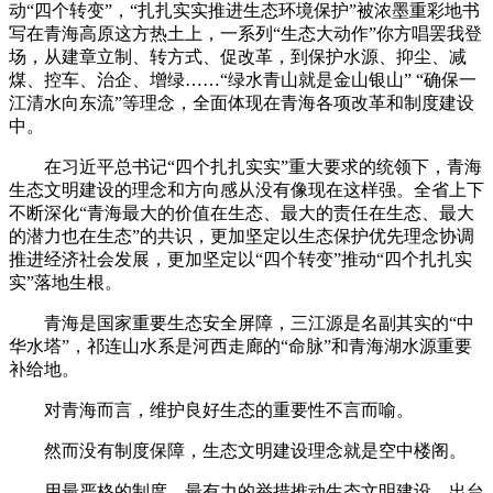
动“四个转变”，“扎扎实实推进生态环境保护”被浓墨重彩地书
写在青海高原这方热土上，一系列“生态大动作”你方唱罢我登
场，从建章立制、转方式、促改革，到保护水源、抑尘、减
煤、控车、治企、增绿……“绿水青山就是金山银山” “确保一
江清水向东流”等理念，全面体现在青海各项改革和制度建设
中。
在习近平总书记“四个扎扎实实”重大要求的统领下，青海
生态文明建设的理念和方向感从没有像现在这样强。全省上下
不断深化“青海最大的价值在生态、最大的责任在生态、最大
的潜力也在生态”的共识，更加坚定以生态保护优先理念协调
推进经济社会发展，更加坚定以“四个转变”推动“四个扎扎实
实”落地生根。
青海是国家重要生态安全屏障，三江源是名副其实的“中
华水塔”，祁连山水系是河西走廊的“命脉”和青海湖水源重要
补给地。
对青海而言，维护良好生态的重要性不言而喻。
然而没有制度保障，生态文明建设理念就是空中楼阁。
用最严格的制度、最有力的举措推动生态文明建设，出台