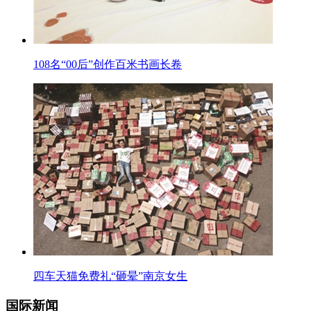
108名“00后”创作百米书画长卷
四车天猫免费礼“砸晕”南京女生
国际新闻