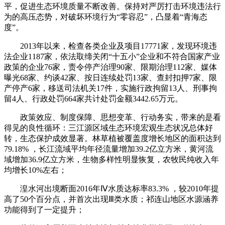
平，促进生态环境质量不断改善。保持对严厉打击环境违法行
为的高压态势，对破坏环境行为“零容忍”，凸显着“青海态
度”。
2013年以来，检查各类企业及项目17771家，发现环境违
法企业1187家，依法取缔关闭“十五小”企业和不符合国家产业
政策的企业76家，责令停产治理90家、限期治理112家、媒体
曝光68家、约谈42家、按日连续处罚13家、查封扣押7家、限
产停产6家，移送司法机关17件，实施行政拘留13人、刑事拘
留4人、行政处罚664家共计处罚金额3442.65万元。
政策效应、制度保障、思想变革、行动务实，带来的是看
得见的良性循环：三江源区域生态环境宏观生态状况总体好
转，生态保护成效显著。林草植被覆盖度增长地区的面积达到
79.18% ，长江流域平均年径流量增加39.2亿立方米，黄河流
域增加36.9亿立方米，生物多样性明显恢复，农牧民纯收入年
均增长10%左右；
湟水河出境断面2016年Ⅳ水质达标率83.3% ，较2010年提
高了50个百分点，并首次出现Ⅲ类水质；祁连山地区水源涵养
功能得到了一定提升；