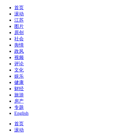
首页
滚动
江苏
图片
原创
社会
舆情
政风
视频
评论
文化
娱乐
健康
财经
旅游
房产
专题
English
首页
滚动