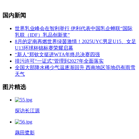
国内新闻
世界乳业峰会在智利举行 伊利代表中国乳企蝉联“国际
乳联（IDF）乳品创新奖”
8月的定南再燃世界绿茵激情！2025UYC男足U15、女足
U13环球杯锦标赛荣耀启幕
“新人”郑钦文挺进WTA年终总决赛四强
排污许可“一证式”管理到2027年全面落实
全国大部降水稀少气温逐渐回升 西南地区等地仍有雨雪
天气
图片精选
探访长江源
藕田鹭影