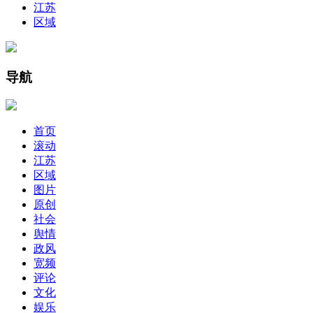
江苏
区域
导航
首页
滚动
江苏
区域
图片
原创
社会
舆情
政风
宽频
评论
文化
娱乐