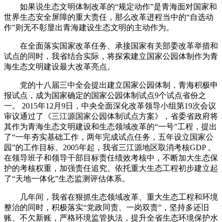
如果说生态文明体制改革的“规定动作”是青海面对国家和
世界生态安全屏障的重大责任，那么改革进程当中的“自选动
作”则无不彰显出青海建设生态文明的主动作为。
在全面落实国家改革任务、承接国家有关部委改革举措和
试点的同时，我省结合实际，将探索建立国家公园体制作为青
海生态文明建设最大改革亮点。
党的十八届三中全会提出建立国家公园体制，青海积极申
报试点，成为国家确定的国家公园体制试点9个试点省份之
一。 2015年12月9日，中央全面深化改革领导小组第19次会议
审议通过了《三江源国家公园体制试点方案》，省委省政府将
其作为青海生态文明建设和生态领域改革的“一号”工程，提出
了“一年夯实基础工作，两年完成试点任务，五年设立国家公
园”的工作目标。2005年起，我省三江源地区取消考核GDP 。
在领导班子和领导干部目标责任绩效考核中，不断加大生态保
护的考核权重，加强责任追究。依托重大生态工程初步建立起
了“天地一体化”生态监测评估体系。
几年间，我省在狠抓生态领域改革、重大生态工程和环境
整治的同时，积极落实“党政同责、一岗双责”，坚持多还旧
账、不欠新账，严格环境监管执法，提升全省生态环境保护水