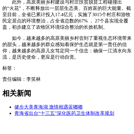
此外，高原美丽乡村建设与村庄扶贫脱贫工程碰撞出
的“火花”，不断释放出一层层生态美、百姓富的巨大能量。截
至目前，全省已累计投入17.4亿元，实施了3015个村庄和游牧
民定居点的环境整治，占全省总数的67% ， 27个县实现全覆
盖，初步建立了农牧区环境综合整治的长效机制。
如今，越来越多的高原美丽乡村尝到了重视生态环境带来
的甜头，越来越多的群众感知着保护生态就是第一责任的信
仰，越来越多的高原儿女笃定同一个信念：确保一江清水向东
流，是历史使命，更应是行动自觉。
标签：
责任编辑：李笑林
相关新闻
健步大美青海湖 激情相遇蓝嘟嘟
青海省出台“十三五”深化医药卫生体制改革规划