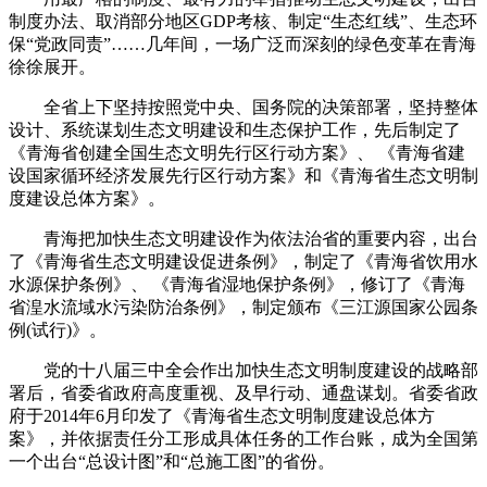
制度办法、取消部分地区GDP考核、制定“生态红线”、生态环
保“党政同责”……几年间，一场广泛而深刻的绿色变革在青海
徐徐展开。
全省上下坚持按照党中央、国务院的决策部署，坚持整体
设计、系统谋划生态文明建设和生态保护工作，先后制定了
《青海省创建全国生态文明先行区行动方案》、 《青海省建
设国家循环经济发展先行区行动方案》和《青海省生态文明制
度建设总体方案》。
青海把加快生态文明建设作为依法治省的重要内容，出台
了《青海省生态文明建设促进条例》，制定了《青海省饮用水
水源保护条例》、 《青海省湿地保护条例》，修订了《青海
省湟水流域水污染防治条例》，制定颁布《三江源国家公园条
例(试行)》。
党的十八届三中全会作出加快生态文明制度建设的战略部
署后，省委省政府高度重视、及早行动、通盘谋划。省委省政
府于2014年6月印发了《青海省生态文明制度建设总体方
案》，并依据责任分工形成具体任务的工作台账，成为全国第
一个出台“总设计图”和“总施工图”的省份。