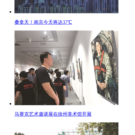
桑拿天！南京今天将达37℃
马赛克艺术邀请展在徐州美术馆开展