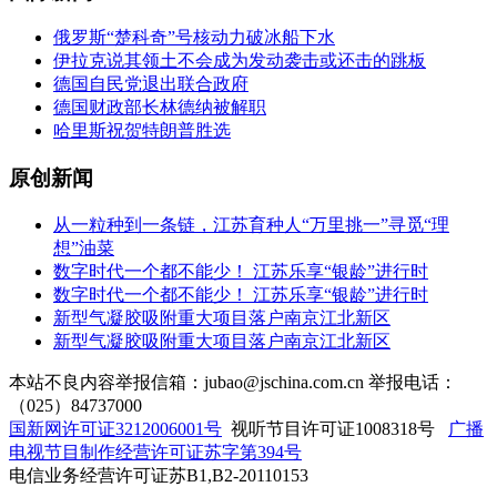
俄罗斯“楚科奇”号核动力破冰船下水
伊拉克说其领土不会成为发动袭击或还击的跳板
德国自民党退出联合政府
德国财政部长林德纳被解职
哈里斯祝贺特朗普胜选
原创新闻
从一粒种到一条链，江苏育种人“万里挑一”寻觅“理
想”油菜
数字时代一个都不能少！ 江苏乐享“银龄”进行时
数字时代一个都不能少！ 江苏乐享“银龄”进行时
新型气凝胶吸附重大项目落户南京江北新区
新型气凝胶吸附重大项目落户南京江北新区
本站不良内容举报信箱：jubao@jschina.com.cn 举报电话：
（025）84737000
国新网许可证3212006001号
视听节目许可证1008318号
广播
电视节目制作经营许可证苏字第394号
电信业务经营许可证苏B1,B2-20110153