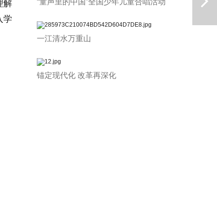
“童声里的中国”全国少年儿童合唱活动
理解
入学
一江清水万重山
锚定现代化 改革再深化
下一篇