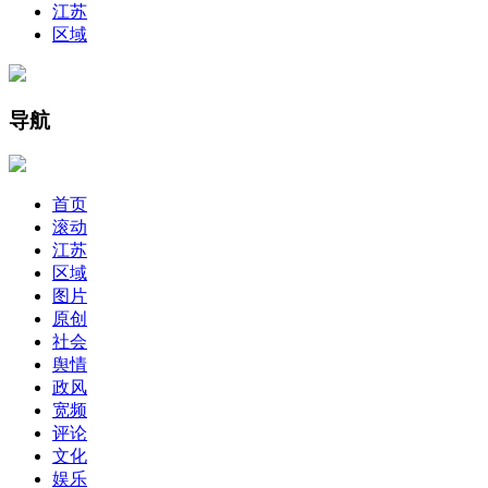
江苏
区域
导航
首页
滚动
江苏
区域
图片
原创
社会
舆情
政风
宽频
评论
文化
娱乐