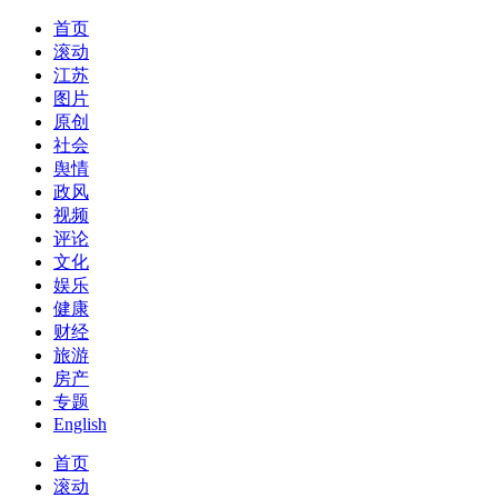
首页
滚动
江苏
图片
原创
社会
舆情
政风
视频
评论
文化
娱乐
健康
财经
旅游
房产
专题
English
首页
滚动