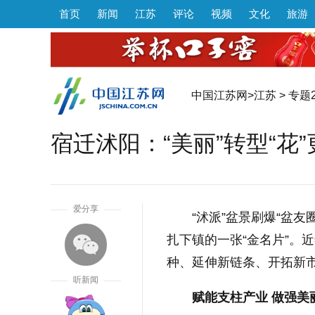
首页
新闻
江苏
评论
视频
文化
旅游
中国江苏网
>
江苏
>
专题2
宿迁沭阳：“美丽”转型“花”
1
爱分享
“沭派”盆景刷爆“盆友
扎下镇的一张“金名片”。
种、延伸新链条、开拓新市
听新闻
赋能支柱产业 做强美