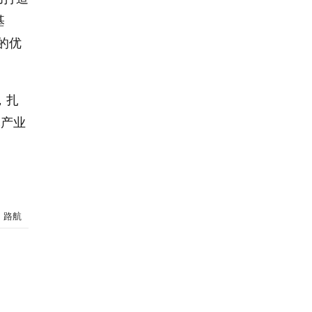
基
的优
，扎
木产业
：路航