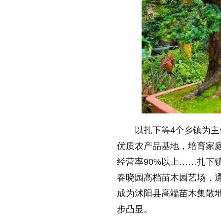
缩小字体
以扎下等4个乡镇为
优质农产品基地，培育家庭
经营率90%以上……扎下
春晓园高档苗木园艺场，通
成为沭阳县高端苗木集散地
步凸显。