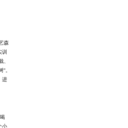
艺森
实训
栽、
树”。
，进
喝
个小