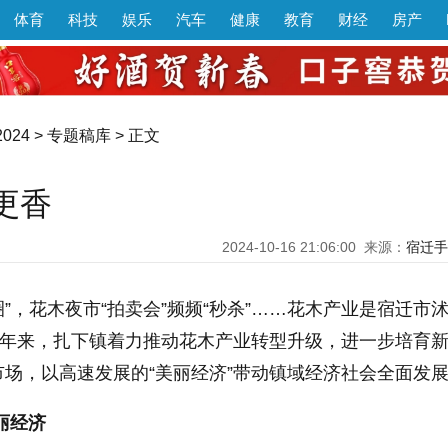
体育
科技
娱乐
汽车
健康
教育
财经
房产
024
>
专题稿库
> 正文
更香
2024-10-16 21:06:00
来源：
宿迁手
圈”，花木夜市“拍卖会”频频“秒杀”……花木产业是宿迁市
近年来，扎下镇着力推动花木产业转型升级，进一步培育
场，以高速发展的“美丽经济”带动镇域经济社会全面发
丽经济