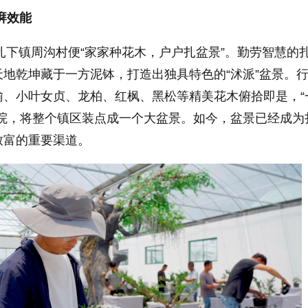
湃效能
，扎下镇周沟村便“家家种花木，户户扎盆景”。勤劳智慧的
地乾坤藏于一方泥钵，打造出独具特色的“沭派”盆景。
榆、小叶女贞、龙柏、红枫、黑松等精美花木俯拾即是，“
庭院，将整个镇区装点成一个大盆景。如今，盆景已经成为
致富的重要渠道。