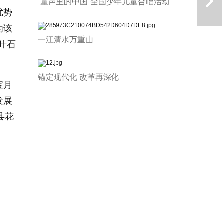
“童声里的中国”全国少年儿童合唱活动
优势
为该
一江清水万重山
叶石
锚定现代化 改革再深化
宝月
发展
下一篇
县花