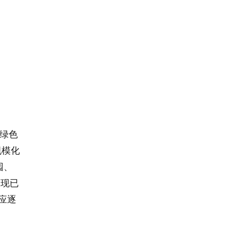
绿色
规模化
园、
，现已
应逐