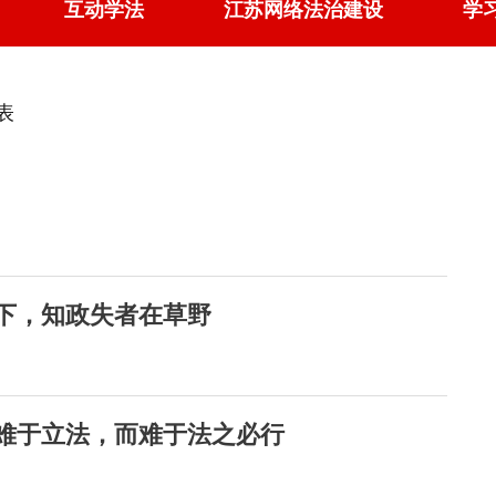
互动学法
江苏网络法治建设
学
表
宇下，知政失者在草野
不难于立法，而难于法之必行