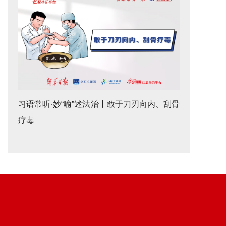
习语常听·妙“喻”述法治丨敢于刀刃向内、刮骨
疗毒