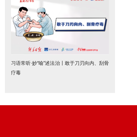
习语常听·妙“喻”述法治丨敢于刀刃向内、刮骨
疗毒