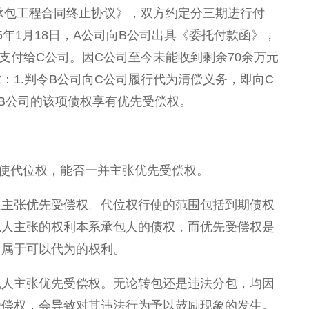
《总承包工程合同终止协议》，双方约定分三期进行付
25年1月18日，A公司向B公司出具《委托付款函》，
支付给C公司。因C公司至今未能收到剩余70余万元
：1.判令B公司向C公司履行代为清偿义务，即向C
对B公司的该项债权享有优先受偿权。
使代位权，能否一并主张优先受偿权。
人主张优先受偿权。代位权行使的范围包括到期债权
包人主张的权利本系承包人的债权，而优先受偿权是
，属于可以代为的权利。
包人主张优先受偿权。无论转包还是违法分包，均因
受偿权，会导致对其违法行为予以鼓励现象的发生。