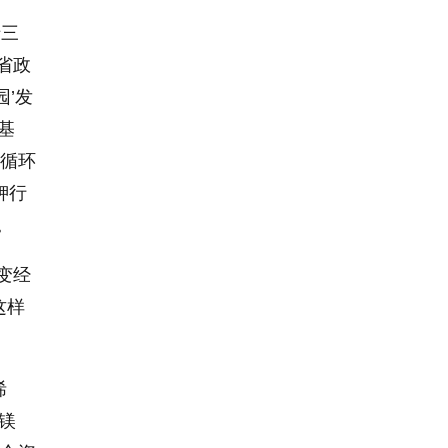
十三
省政
’发
基
镁循环
钾行
。
变经
这样
烯
镁