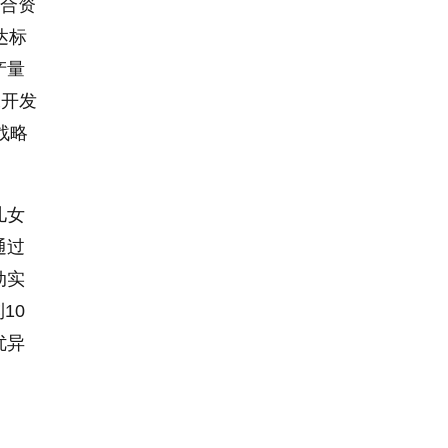
迪合资
达标
产量
工开发
战略
儿女
通过
动实
10
优异