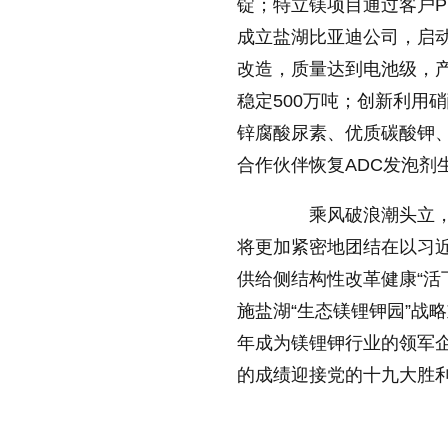
锭；特立镁项目通过客户P
成立盐湖比亚迪公司，启
改造，质量达到电池级，
稳定500万吨；创新利用
锌腐酸尿素、优质碳酸钾、
合作伙伴恢复ADC发泡剂
乘风破浪潮头立，扬
将更加紧密地团结在以习
供给侧结构性改革健康“活
施盐湖“生态镁锂钾园”战
年成为镁锂钾行业的领军
的成绩迎接党的十九大胜