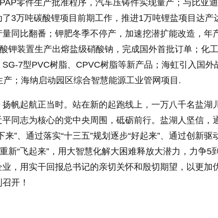
PAP零件生产批准程序，汽车压铸件实现量产；与比亚
动了3万吨碳酸锂项目前期工作，推进1万吨锂盐项目达产
产量同比翻番；钾肥冬季不停产，加速挖潜扩能改造，年
硝酸钾装置生产出熔盐级硝酸钠，完成国外首批订单；化
SG-7型PVC树脂、CPVC树脂等新产品；海虹引入国外
生产；海纳启动园区综合智慧能源工业管网项目.
帆起航正当时。站在新的起跑线上，一万八千名盐湖
近平同志为核心的党中央周围，砥砺前行。盐湖人坚信，
下来”、通过落实“十三五”规划逐步“好起来”、通过创新驱
略重新“飞起来”，用大智慧化解大困难释放大潜力，力争5到
企业，用实干回报总书记的亲切关怀和殷切期望，以更加
利召开！