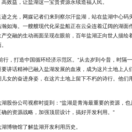
、高效益，让盐湖这一宝贵资源永续造福人民。
之光，网媒记者们来到察尔汗盐湖，站在盐湖中心码
浩瀚如海。一艘艘现代化采盐船正在云朵连着辽阔的湖面
生产交融的生动画面呈现在眼前，百年盐湖正向世人描绘
面。
行，打造中国循环经济示范区。”从去岁到今昔，时隔
重要讲话精神已融入盐湖发展的血液，成为这片土地上人
湖儿女的奋进身姿，在这片土地上留下不朽的诗行。他们
股份公司视察时提到：“盐湖是青海最重要的资源，也
正确的资源战略，加强顶层设计，搞好开发利用。”
湖博物馆了解盐湖开发利用历史。