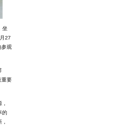
，坐
月27
地参观
节
表重要
源，
率的
新，