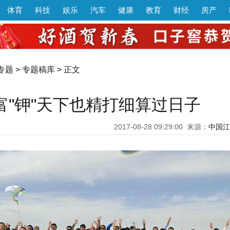
体育
科技
娱乐
汽车
健康
教育
财经
房产
专题
>
专题稿库
> 正文
富"钾"天下也精打细算过日子
2017-08-28 09:29:00
来源：
中国江