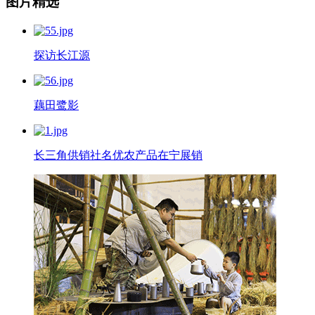
图片精选
探访长江源
藕田鹭影
长三角供销社名优农产品在宁展销