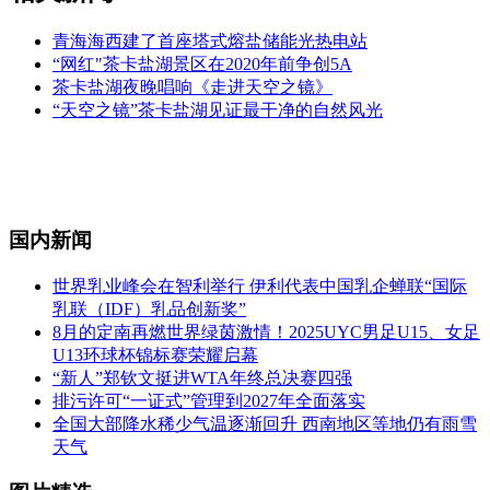
青海海西建了首座塔式熔盐储能光热电站
“网红"茶卡盐湖景区在2020年前争创5A
茶卡盐湖夜晚唱响《走进天空之镜》
“天空之镜”茶卡盐湖见证最干净的自然风光
国内新闻
世界乳业峰会在智利举行 伊利代表中国乳企蝉联“国际
乳联（IDF）乳品创新奖”
8月的定南再燃世界绿茵激情！2025UYC男足U15、女足
U13环球杯锦标赛荣耀启幕
“新人”郑钦文挺进WTA年终总决赛四强
排污许可“一证式”管理到2027年全面落实
全国大部降水稀少气温逐渐回升 西南地区等地仍有雨雪
天气