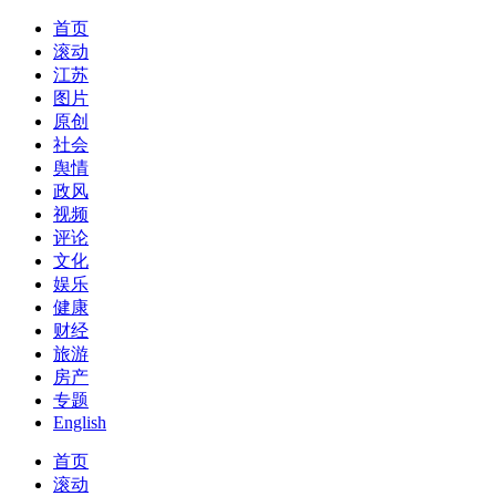
首页
滚动
江苏
图片
原创
社会
舆情
政风
视频
评论
文化
娱乐
健康
财经
旅游
房产
专题
English
首页
滚动