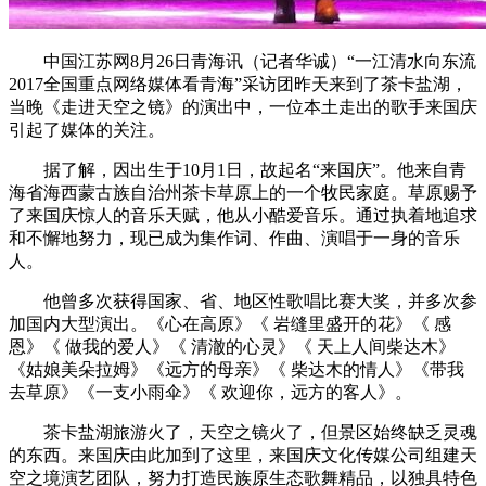
中国江苏网8月26日青海讯（记者华诚）“一江清水向东流
2017全国重点网络媒体看青海”采访团昨天来到了茶卡盐湖，
当晚《走进天空之镜》的演出中，一位本土走出的歌手来国庆
引起了媒体的关注。
据了解，因出生于10月1日，故起名“来国庆”。他来自青
海省海西蒙古族自治州茶卡草原上的一个牧民家庭。草原赐予
了来国庆惊人的音乐天赋，他从小酷爱音乐。通过执着地追求
和不懈地努力，现已成为集作词、作曲、演唱于一身的音乐
人。
他曾多次获得国家、省、地区性歌唱比赛大奖，并多次参
加国内大型演出。《心在高原》《 岩缝里盛开的花》《 感
恩》《 做我的爱人》《 清澈的心灵》《 天上人间柴达木》
《姑娘美朵拉姆》《远方的母亲》《 柴达木的情人》《带我
去草原》《一支小雨伞》《 欢迎你，远方的客人》。
茶卡盐湖旅游火了，天空之镜火了，但景区始终缺乏灵魂
的东西。来国庆由此加到了这里，来国庆文化传媒公司组建天
空之境演艺团队，努力打造民族原生态歌舞精品，以独具特色