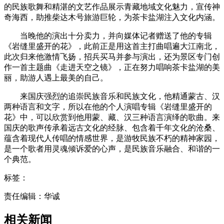
的民族歌舞和精湛的文艺作品展示青藏地域文化魅力，宣传神
奇海西，助推柴达木号旅游巨轮，为茶卡盐湖注入文化内涵。
当晚他的演出十分卖力，并向媒体记者赠送了他的专辑
《岩缝里盛开的花》，此前正是用这首主打曲唱遍大江南北，
此次归来他激情飞扬，招兵买马并参与演出，还为景区专门创
作一首主题曲《走进天空之镜》，正在努力唱响茶卡盐湖的美
丽，助游人遇上最美的自己。
来国庆强烈的追崇民族音乐和民族文化，他精通蒙古、汉
两种语言和文字，所以在他的个人演唱专辑《岩缝里盛开的
花》中，可以欣赏到他用蒙、藏、汉三种语言演绎的歌曲。来
国庆的歌声传承着远古文化的经脉、包含着千年文化的沧桑、
蕴含着现代人传唱的情感世界，是游牧民族不朽的精神家园，
是一个歌者用灵魂倾诉爱的心声，是民族音乐融合、和谐的一
个典范。
标签：
责任编辑：华诚
相关新闻