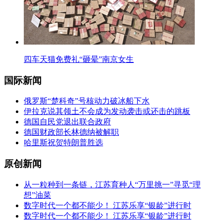
四车天猫免费礼“砸晕”南京女生
国际新闻
俄罗斯“楚科奇”号核动力破冰船下水
伊拉克说其领土不会成为发动袭击或还击的跳板
德国自民党退出联合政府
德国财政部长林德纳被解职
哈里斯祝贺特朗普胜选
原创新闻
从一粒种到一条链，江苏育种人“万里挑一”寻觅“理
想”油菜
数字时代一个都不能少！ 江苏乐享“银龄”进行时
数字时代一个都不能少！ 江苏乐享“银龄”进行时