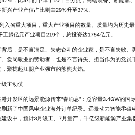
47%，比3年前下降了10个百分点；高端装备、新能源
新兴产业产值占比则由29%升至37%。
目列入省重大项目，重大产业项目的数量、质量均为历史最
开工超亿元产业项目219个，总投资达1754亿元。
字背后，是不言满足、矢志奋斗的企业家，是不言失败、
苦、爱岗敬业的劳动者，也是不言得失、担当作为的党员
火，聚拢起江阴产业强市的熊熊火焰。
升级主动仗
港开发区的远景能源传来“春消息”：总容量3.4GW的国
次刷新了中国风电企业海外订单纪录。远景动力智能零碳
热建设中，预计3月竣工、7月量产，千亿级新能源产业集