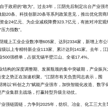
来自于政府的“敢为”。过去3年，江阴先后制定出台产业强市
激励20条、科技创新20条等系列政策意见，推出优化营商
资金24亿元、为企业减税降费323.7亿元，有效对冲宏观
“压力指数”。
阴规上工业企业数净增605家、达到2334家，新增上市公
省级以上专精特新企业113家、累计达到141家。去年，
企业500强榜单，占据无锡半壁江山、全省17.4%。
产业结构的深度调整期、发展瓶颈的集中突破期，产业振兴
质变之势正在加速积聚。”江阴市有关负责同志表示，围
，江阴将以“科创之力”赋能产业强市，加快智能化改造、数字
进产业集群主战场，打赢转型升级主动仗。
业强链固链，力争到2025年，纺织、冶金、化工三大主