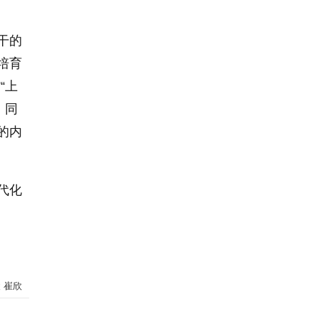
干的
培育
“上
。同
的内
代化
 崔欣