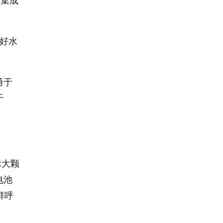
、集成
好水
勇于
干
际大颗
电池
群呼