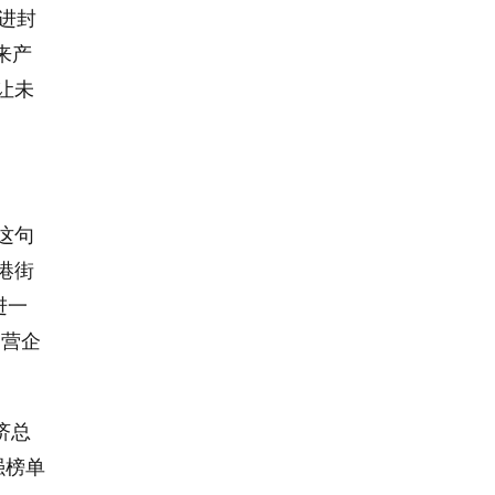
先进封
来产
让未
这句
港街
进一
民营企
济总
强榜单