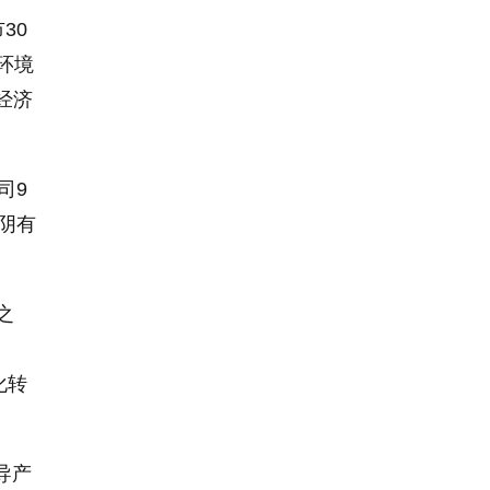
30
环境
经济
司9
江阴有
之
化转
导产