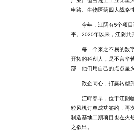
产业产值占规上工业比重为
电路、生物医药四大战略性
缩小字体
今年，江阴有5个项
平。2020年以来，江阴共
每一个来之不易的数
开拓的科创人，是不言辛
部，他们用自己的点点星
政企同心，打赢转型
江畔春早，位于江阴临
粒风机订单成功签约，再
制造基地二期项目也在火
之欲出。