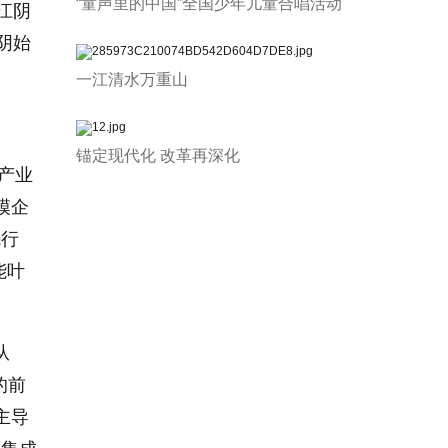
“童声里的中国”全国少年儿童合唱活动
江阴
阴始
一江清水万重山
锚定现代化 改革再深化
但产业
模企
先行
能叶
从
的前
主导