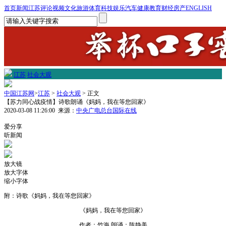
首页
新闻
江苏
评论
视频
文化
旅游
体育
科技
娱乐
汽车
健康
教育
财经
房产
ENGLISH
江苏
社会大观
中国江苏网
>
江苏
>
社会大观
> 正文
【苏力同心战疫情】诗歌朗诵《妈妈，我在等您回家》
2020-03-08 11:26:00
来源：
中央广电总台国际在线
1
爱分享
听新闻
放大镜
放大字体
缩小字体
附：诗歌《妈妈，我在等您回家》
《妈妈，我在等您回家》
作者：竹海 朗诵：陈静美