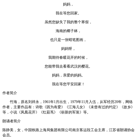
妈妈，
我在等您回家。
虽然您缺失了我的整个寒假，
海南的椰子林，
也只是一张蜡笔图画，
妈妈呀，
我期待春暖花开的时候，
您能带我去看看武汉的樱花。
妈妈，亲爱的妈妈。
我在等您平安回家！
作者简介
竹海，原名刘祥永，1961年1月出生，1979年11月入伍，从军经历20年，网络
作者，主要作品有：诗歌《因为有爱》《江海儿女》《未曾有过的约定》《故乡》
等，小说《凤凰花开》《红菇茑》《崭新的军装》等。
朗诵者简介
陈静美，女，中国铁路上海局集团有限公司南京客运段工会主席，江苏省朗诵协会
会员。