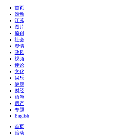
首页
滚动
江苏
图片
原创
社会
舆情
政风
视频
评论
文化
娱乐
健康
财经
旅游
房产
专题
English
首页
滚动