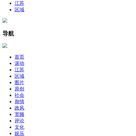
江苏
区域
导航
首页
滚动
江苏
区域
图片
原创
社会
舆情
政风
宽频
评论
文化
娱乐