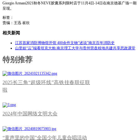
Giorgio Armani2021秋冬NEVE胶囊系列限时店于11月4日-14日在南京德基广场一期
呈现。
标签：
责编：王迅 崔欣
相关新闻
江苏首家消防博物馆开馆 400余件文物“述说”南京百年消防史
山里娃“云”端看坦克大炮 南京理工大学与贵州营盘校地共建共享思政课堂
特别推荐
2025长三角“超级环线”高铁挂春联征联
啦
2024年中国网络文明大会
“童声里的中国”全国少年儿童合唱活动