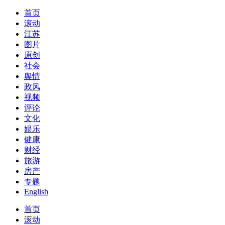
首页
滚动
江苏
图片
原创
社会
舆情
政风
视频
评论
文化
娱乐
健康
财经
旅游
房产
专题
English
首页
滚动