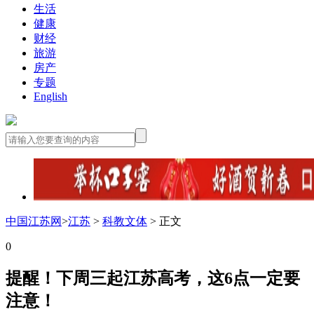
生活
健康
财经
旅游
房产
专题
English
中国江苏网
>
江苏
>
科教文体
> 正文
0
提醒！下周三起江苏高考，这6点一定要
注意！