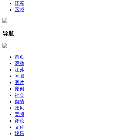
江苏
区域
导航
首页
滚动
江苏
区域
图片
原创
社会
舆情
政风
宽频
评论
文化
娱乐