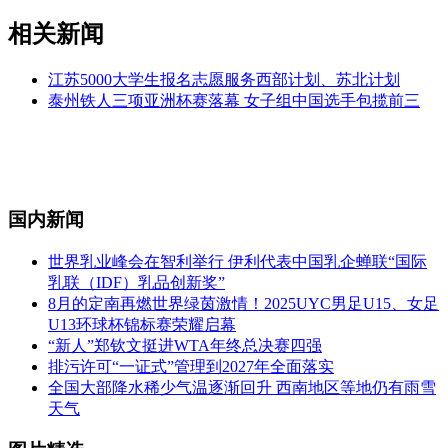
相关新闻
江苏5000大学生报名志愿服务西部计划、苏北计划
泰州铁人三项亚洲杯赛落幕 女子组中国选手包揽前三
国内新闻
世界乳业峰会在智利举行 伊利代表中国乳企蝉联“国际
乳联（IDF）乳品创新奖”
8月的定南再燃世界绿茵激情！2025UYC男足U15、女足
U13环球杯锦标赛荣耀启幕
“新人”郑钦文挺进WTA年终总决赛四强
排污许可“一证式”管理到2027年全面落实
全国大部降水稀少气温逐渐回升 西南地区等地仍有雨雪
天气