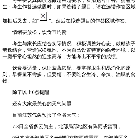
考生要认真阅读选做题答题要求，看清题号作答。提醒考
生：考生作答选做题时，如果选错了题目，请在选错作答区域
加框后叉去，如“
”。然后在拟选题目的作答区域作答。
情绪要放松，饮食宜均衡
考生与家长应结合实际情况，积极调整好心态，鼓励孩子
劳逸结合，营造宽松氛围。不为自己设置特定的临考环境，以
一颗平常心坦然的迎接高考，方能考出不平常的成绩。
饮食要适量，保证荤蔬搭配，要掌握卫生和易消化的原
则，早餐量不需多，但要精，不要吃含生冷、辛辣、油腻的食
物。
除了以上6点提醒
还有大家最关心的天气问题
目前江苏气象预报了全省天气：
7-8日全省多云为主，北部局部地区有阵雨或雷雨，
9日本省西部地区多云转阴有阵雨或雷雨，东部地区多