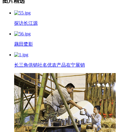
图片精选
探访长江源
藕田鹭影
长三角供销社名优农产品在宁展销