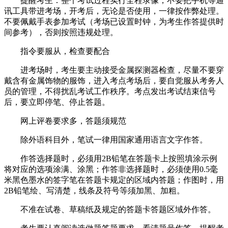
提醒考生：整个考试过程实行全程录像，不要把手机等通
讯工具带进考场，开考后，无论是否使用，一律按作弊处理。
不要佩戴手表参加考试（考场已设置时钟，为考生作答提供时
间参考），否则按照违规处理。
指令要服从，检查要配合
进考场时，考生要主动接受金属探测器检查，尽量不要穿
戴含有金属饰物的服饰，进入考点考场后，要自觉服从考务人
员的管理，不得扰乱考试工作秩序。考点发出考试结束信号
后，要立即停笔、停止答题。
网上评卷要求多，答题须规范
除外语科目外，笔试一律用国家通用语言文字作答。
作答选择题时，必须用2B铅笔在答题卡上按照填涂示例
将对应的选项涂满、涂黑；作答非选择题时，必须使用0.5毫
米黑色墨水的签字笔在答题卡规定的区域内答题；作图时，用
2B铅笔绘、写清楚，线条及符号等须加黑、加粗。
不准在试卷、草稿纸及规定的答题卡答题区域外作答。