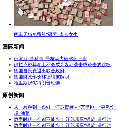
四车天猫免费礼“砸晕”南京女生
国际新闻
俄罗斯“楚科奇”号核动力破冰船下水
伊拉克说其领土不会成为发动袭击或还击的跳板
德国自民党退出联合政府
德国财政部长林德纳被解职
哈里斯祝贺特朗普胜选
原创新闻
从一粒种到一条链，江苏育种人“万里挑一”寻觅“理
想”油菜
数字时代一个都不能少！ 江苏乐享“银龄”进行时
数字时代一个都不能少！ 江苏乐享“银龄”进行时