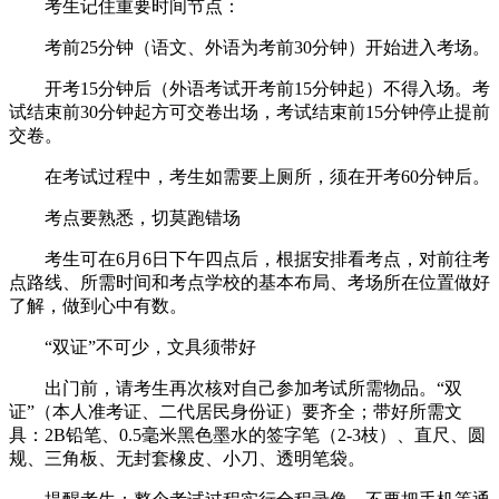
考生记住重要时间节点：
考前25分钟（语文、外语为考前30分钟）开始进入考场。
开考15分钟后（外语考试开考前15分钟起）不得入场。考
试结束前30分钟起方可交卷出场，考试结束前15分钟停止提前
交卷。
在考试过程中，考生如需要上厕所，须在开考60分钟后。
考点要熟悉，切莫跑错场
考生可在6月6日下午四点后，根据安排看考点，对前往考
点路线、所需时间和考点学校的基本布局、考场所在位置做好
了解，做到心中有数。
“双证”不可少，文具须带好
出门前，请考生再次核对自己参加考试所需物品。“双
证”（本人准考证、二代居民身份证）要齐全；带好所需文
具：2B铅笔、0.5毫米黑色墨水的签字笔（2-3枝）、直尺、圆
规、三角板、无封套橡皮、小刀、透明笔袋。