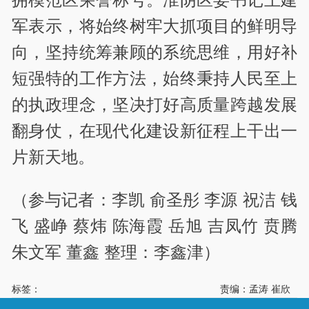
军表示，将始终树牢大抓项目的鲜明导
向，坚持统筹兼顾的系统思维，用好补
短强特的工作方法，始终秉持人民至上
的执政理念，坚决打好高质量跨越发展
翻身仗，在现代化建设新征程上干出一
片新天地。
（参与记者：李凯 俞圣彤 李源 祝洁 钱
飞 盛峥 蔡炜 陈海霞 岳旭 吉凤竹 贲腾
朱文军 董鑫 整理：李鑫津）
标签：
责编：孟涛 崔欣