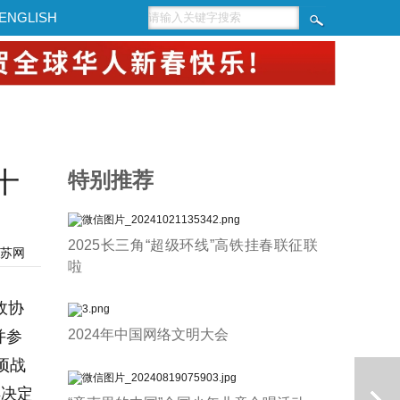
ENGLISH
十
特别推荐
2025长三角“超级环线”高铁挂春联征联
苏网
啦
政协
2024年中国网络文明大会
并参
项战
得决定