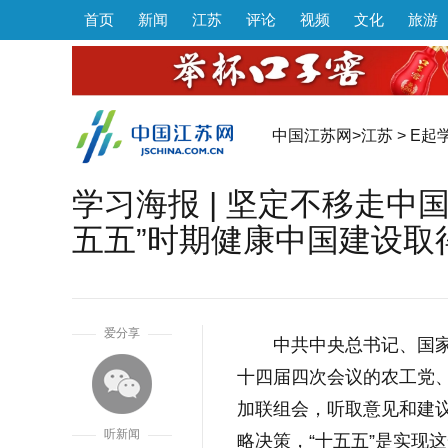
首页
新闻
江苏
评论
视频
文化
旅游
中国江苏网
>
江苏
>
E起
学习海报 | 坚定不移走中
五五”时期健康中国建设取
1
爱分享
中共中央总书记、国
十四届四次会议的农工党
加联组会，听取意见和建议
听新闻
略决策，“十五五”是实现