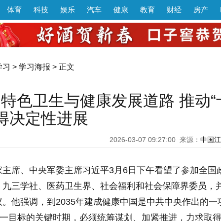
体育
科技
娱乐
汽车
健康
教育
财经
房产
学习
>
学习海报
> 正文
国特色卫生与健康发展道路 推动“
得决定性进展
2026-03-07 09:27:00
来源：
中国江
家主席、中央军委主席习近平3月6日下午看望了参加全国
、九三学社、医药卫生界、社会福利和社会保障界委员，
。他强调，到2035年建成健康中国是中共中央作出的一
这一目标的关键时期，必须统筹谋划、加紧推进，力求取