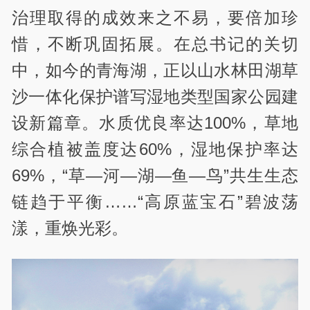
治理取得的成效来之不易，要倍加珍
惜，不断巩固拓展。在总书记的关切
中，如今的青海湖，正以山水林田湖草
沙一体化保护谱写湿地类型国家公园建
设新篇章。水质优良率达100%，草地
综合植被盖度达60%，湿地保护率达
69%，“草—河—湖—鱼—鸟”共生生态
链趋于平衡……“高原蓝宝石”碧波荡
漾，重焕光彩。