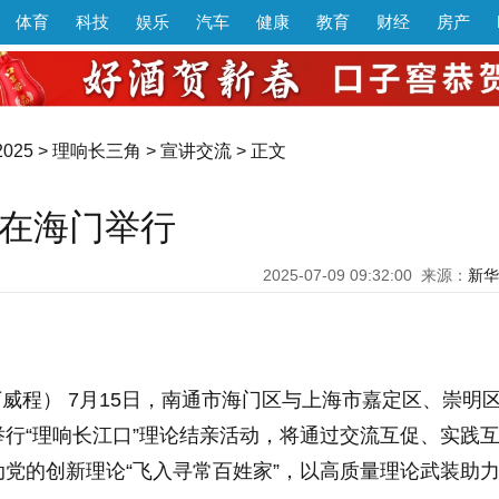
体育
科技
娱乐
汽车
健康
教育
财经
房产
025
>
理响长三角
>
宣讲交流
> 正文
动在海门举行
2025-07-09 09:32:00
来源：
新华
 丁威程） 7月15日，南通市海门区与上海市嘉定区、崇明
行“理响长江口”理论结亲活动，将通过交流互促、实践
党的创新理论“飞入寻常百姓家”，以高质量理论武装助