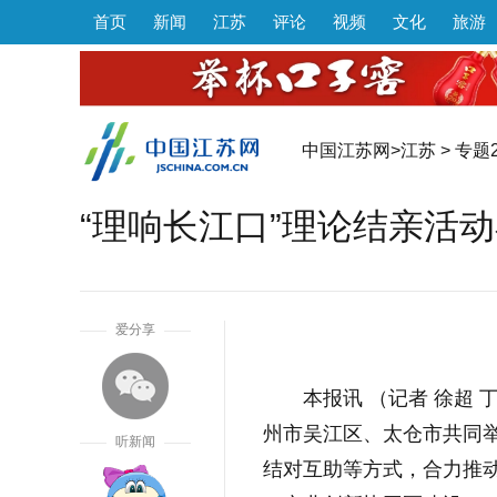
首页
新闻
江苏
评论
视频
文化
旅游
中国江苏网
>
江苏
>
专题2
“理响长江口”理论结亲活
1
爱分享
本报讯 （记者 徐超
州市吴江区、太仓市共同举
听新闻
结对互助等方式，合力推动