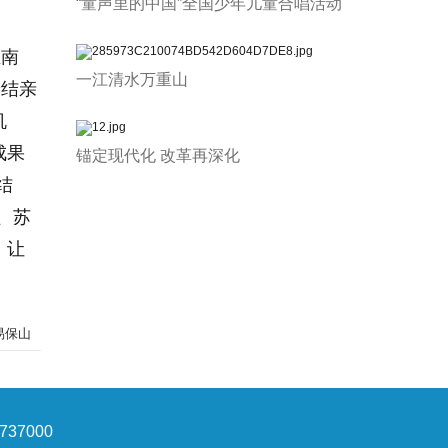
“童声里的中国”全国少年儿童合唱活动
在南
一江清水万重山
论结亲
机
成果
锚定现代化 改革再深化
结
、苏
，让
易保山
37000