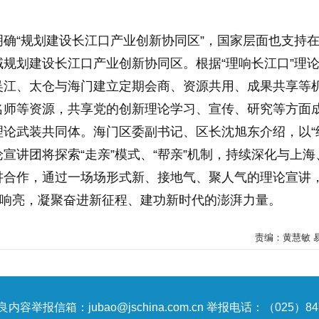
确“规划建设长江口产业创新协同区”，国家层面也支持
规划建设长江口产业创新协同区。根据“理响长江口”理
吴江、太仓与海门建立定期会商、资源共用、成果共享等
名师等资源，共享党的创新理论学习、宣传、研究等方面
理论武装共同体。海门区委副书记、区长沈旭东介绍，以“
论宣讲团将探索“走亲”模式、“帮亲”机制，持续深化与上海
讲合作，通过一场场形式新、接地气、聚人气的理论宣讲
加响亮，凝聚奋进新征程、建功新时代的澎湃力量。
责编：黄慧敏 
内容举报信箱：jubao@jschina.com.cn 举报电话：（025）847