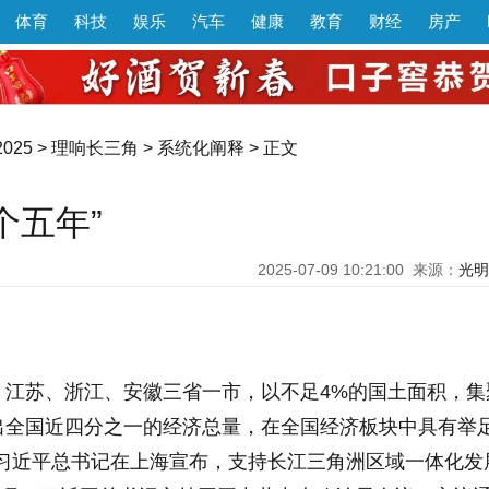
体育
科技
娱乐
汽车
健康
教育
财经
房产
025
>
理响长三角
>
系统化阐释
> 正文
个五年”
2025-07-09 10:21:00
来源：
光明
、江苏、浙江、安徽三省一市，以不足4%的国土面积，集
出全国近四分之一的经济总量，在全国经济板块中具有举
月，习近平总书记在上海宣布，支持长江三角洲区域一体化发