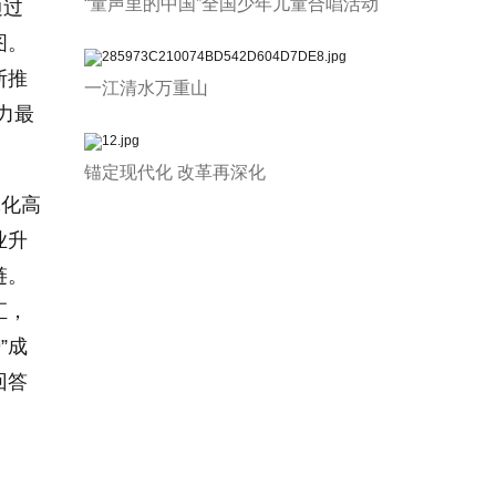
“童声里的中国”全国少年儿童合唱活动
通过
图。
断推
一江清水万重山
力最
锚定现代化 改革再深化
体化高
业升
链。
汇，
”成
回答