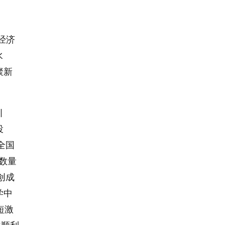
经济
水
聚新
引
投
全国
心数量
创成
学中
短激