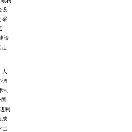
位顺利
验设
角采
互
建设
试走
、人
协调
术制
全国
先进制
集成
业已