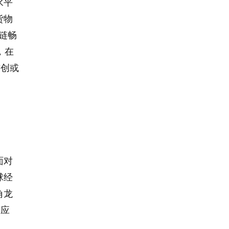
水平
货物
应链畅
，在
首创或
面对
球经
角龙
供应