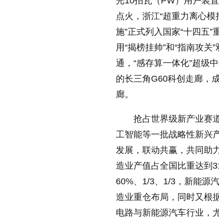
光10拍瓦（PW）用户装
点火，浙江“超重力离心模
施”正式列入国家“十四五
用“揭榜挂帅”和“指南攻
通，“感存算一体化”超级
的长三角G60科创走廊，
廊。
抢占世界级新产业赛
工智能等一批战略性新兴
发展，联动共赢，共同助力
造业产值占全国比重达到3
60%、1/3、1/3，新
造业重仓布局，同时又根
电路与新能源汽车行业，