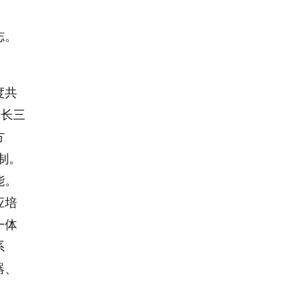
志。
度共
建长三
方
制。
能。
应培
一体
系
器、