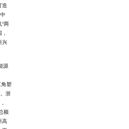
打造
济中
“两
国，
新兴
能源
三角塑
”。浙
”，
总额
新高