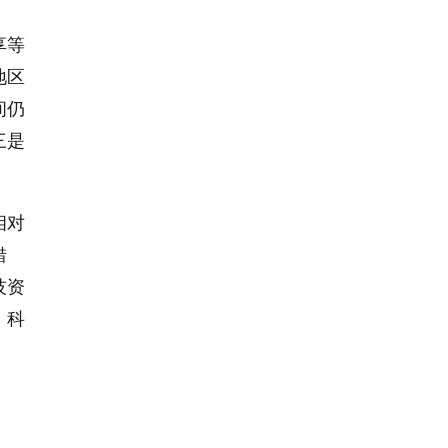
享等
地区
间仍
三是
相对
错
技资
、科