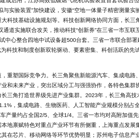
置建成启用，江苏高效低碳燃气轮机试验装置首套试验台
拟与实验装置”加快建设，安徽“空地一体量子精密测量实
”重大科技基础设施规划等。科技创新网络协同方面，长三
关”双通道实施联合攻关，推动科技“创新券”在三省一市互联
中试中心整合四地中试设备超500台套。三省一市联合部署
成为科技和制度创新双轮驱动、要素密集、科创活跃的先
道，重塑国际竞争力。长三角聚焦新能源汽车、集成电路
产业和未来产业，突出区域分工与强强协作，各特色集群
长三角打造世界级先进产业集群。2023年，长三角高技
1.1%，集成电路、生物医药、人工智能产业规模分别占
能源汽车产量约占全国2/5、全球1/4。三省一市均对高附加值
据本地禀赋特色对重点产业环节有所侧重，上海重点发展
尤其在芯片、移动网络等环节优势明显；苏州电子信息产