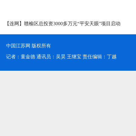
分别前往泰兴、临沭开展工作。
媒体聚焦
一个月工作，抓获犯罪嫌疑人7名
大量病死猪及猪肉，斩断一条横
【连网】赣榆区总投资3000多万元“平安天眼”项目启动
两省的病死猪供、运、销一条龙
犯罪产业链，切实捍卫了广大群
和舌尖上的安全。
[详细]
中国江苏网 版权所有
记者：童金德 通讯员：吴昊 王继宝 责任编辑：丁越