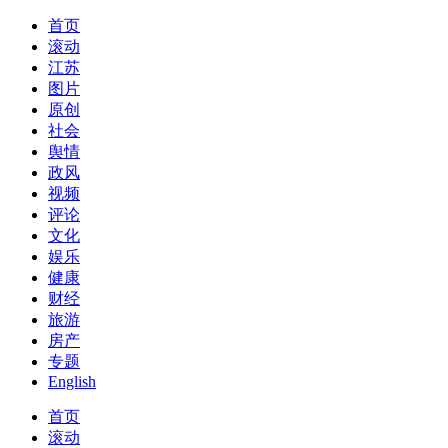
首页
滚动
江苏
图片
原创
社会
舆情
政风
视频
评论
文化
娱乐
健康
财经
旅游
房产
专题
English
首页
滚动