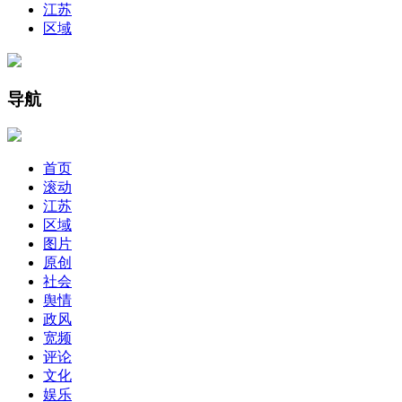
江苏
区域
导航
首页
滚动
江苏
区域
图片
原创
社会
舆情
政风
宽频
评论
文化
娱乐