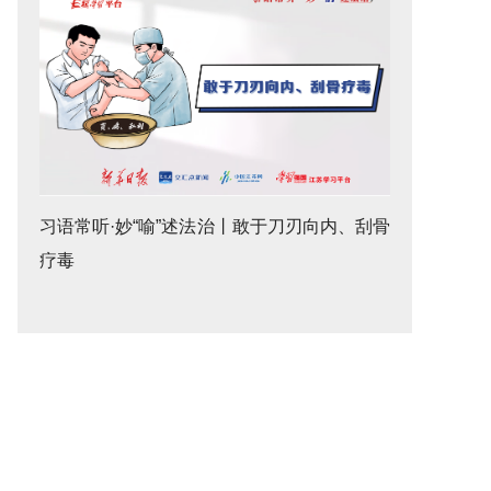
习语常听·妙“喻”述法治丨敢于刀刃向内、刮骨
疗毒