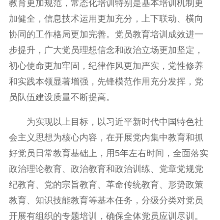
教育更加规范，常态化培训特别是基本培训机制更
加健全，信息技术运用更加充分，上下联动、横向
协同的工作格局更加完善。党员教育培训成效进一
步提升，广大党员理想信念和政治立场更加坚定，
初心使命更加牢固，纪律作风更加严实，党性修养
和实践本领显著增强，先锋模范作用充分发挥，党
员队伍建设质量不断提高。
为实现以上目标，以习近平新时代中国特色社
会主义思想为核心内容，在开展党内集中教育和抓
好党员日常教育基础上，用5年左右时间，全面落实
政治理论教育、政治教育和政治训练、党章党规党
纪教育、党的宗旨教育、革命传统教育、形势政策
教育、知识技能教育等基本任务，分级分类对党员
开展有组织的专题培训，确保全体党员应训尽训。