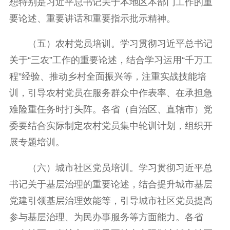
想特别是习近平总书记关于本地区本部门工作的重
要论述、重要讲话和重要指示批示精神。
（五）农村党员培训。学习贯彻习近平总书记
关于“三农”工作的重要论述，结合学习运用“千万工
程”经验、推动乡村全面振兴等，注重实战技能培
训，引导农村党员在服务群众中作表率、在承担急
难险重任务时打头阵。各省（自治区、直辖市）党
委要结合实际制定农村党员集中轮训计划，组织开
展专题培训。
（六）城市社区党员培训。学习贯彻习近平总
书记关于基层治理的重要论述，结合提升城市基层
党建引领基层治理效能等，引导城市社区党员提高
参与基层治理、为民办事服务等方面能力。各省