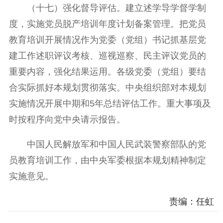
（十七）强化督导评估。建立述学导学督学制
度，实施党员脱产培训年度计划备案管理。把党员
教育培训开展情况作为党委（党组）书记抓基层党
建工作述职评议考核、巡视巡察、民主评议党员的
重要内容，强化结果运用。各级党委（党组）要结
合实际抓好本规划贯彻落实。中央组织部对本规划
实施情况开展中期和5年总结评估工作。重大事项及
时按程序向党中央请示报告。
中国人民解放军和中国人民武装警察部队的党
员教育培训工作，由中央军委根据本规划精神制定
实施意见。
责编：任虹