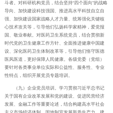
斗者。对科研机构党员，结合坚持“四个面向”的战略
导向、加快建设科技强国、推进高水平科技自立自
强、加快建设国家战略人才力量、统筹强化关键核
心技术攻关等，引导他们弘扬科学家精神，爱党报
国、敬业奉献。对医药卫生系统党员，结合贯彻新
时代党的卫生健康工作方针、全面推进健康中国建
设、深化医药卫生体制改革等，引导他们恪守医德
医风医道，更好保障人民健康。各级党委（党组）
要针对各类事业单位实际和公益性、服务性、专业
性特点，组织开展党员专题培训。
（九）企业党员培训。学习贯彻习近平总书记
关于国有企业改革发展和党的建设、促进民营经济
发展、金融工作等重要论述，结合构建高水平社会
主义市场经济体制、因地制宜发展新质生产力、建