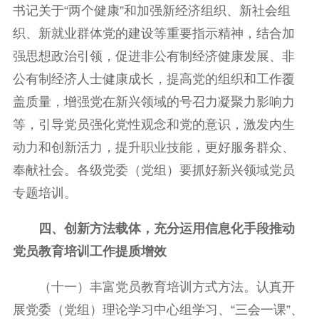
书记关于“两个健康”和加强新经济组织、新社会组
织、新就业群体党的建设等重要指示精神，结合加
强思想政治引领，促进非公有制经济健康发展、非
公有制经济人士健康成长，提高党的组织和工作覆
盖质量，增强党在新兴领域的号召力凝聚力影响力
等，引导党员强化党性观念和党的意识，激发内生
动力和创新活力，提升职业技能，更好服务群众、
奉献社会。各级党委（党组）要抓好新兴领域党员
专题培训。
四、创新方法载体，充分运用信息化手段推动
党员教育培训工作提质增效
（十一）丰富党员教育培训方式方法。认真开
展党委（党组）理论学习中心组学习、“三会一课”、