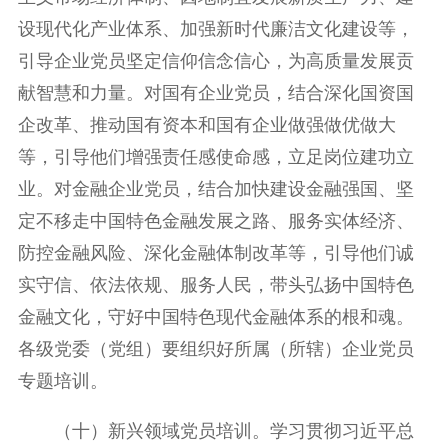
设现代化产业体系、加强新时代廉洁文化建设等，
引导企业党员坚定信仰信念信心，为高质量发展贡
献智慧和力量。对国有企业党员，结合深化国资国
企改革、推动国有资本和国有企业做强做优做大
等，引导他们增强责任感使命感，立足岗位建功立
业。对金融企业党员，结合加快建设金融强国、坚
定不移走中国特色金融发展之路、服务实体经济、
防控金融风险、深化金融体制改革等，引导他们诚
实守信、依法依规、服务人民，带头弘扬中国特色
金融文化，守好中国特色现代金融体系的根和魂。
各级党委（党组）要组织好所属（所辖）企业党员
专题培训。
（十）新兴领域党员培训。学习贯彻习近平总