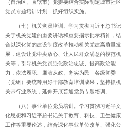
（自治区、直辖市）党委要结合实际制定城市社区
党员专题培训计划，抓好组织实施。
（七）机关党员培训。学习贯彻习近平总书记
关于机关党建的重要讲话和重要指示批示精神，结
合以深化党的建设制度改革推动机关党建高质量发
展，建设让党中央放心、让人民群众满意的模范机
关等，引导机关党员强化政治忠诚、提高政治能
力，依法履职、廉洁从政、务实为民。各级党委
（党组）要统筹用好干部教育培训成果，坚持抓机
关带行业系统，延伸开展普通党员专题培训。
（八）事业单位党员培训。学习贯彻习近平文
化思想和习近平总书记关于教育、科技、卫生健康
工作等重要论述，结合深化事业单位改革、强化公