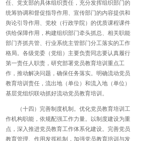
任、党支部的具体组织责任，充分发挥组织部门的
统筹协调和督促指导作用、宣传部门的内容提供和
舆论引导作用、党校（行政学院）的优质课程课件
供给保障作用，构建组织部门牵头抓总、相关职能
部门齐抓共管、行业系统主管部门分工落实的工作
格局。各级党委（党组）主要负责同志要认真履行
第一责任人职责，研究部署党员教育培训重点工
作，推动解决问题，确保任务落实。明确流动党员
教育培训责任，流出地（单位）和流入地（单位）
基层党组织联动抓好流动党员教育培训。
（十四）完善制度机制。优化党员教育培训工
作机构职能，依规配强工作力量。以制度建设为重
点，深入推进党员教育工作体系化建设。完善党员
教育管理、作用发挥机制，加强党员教育培训与发