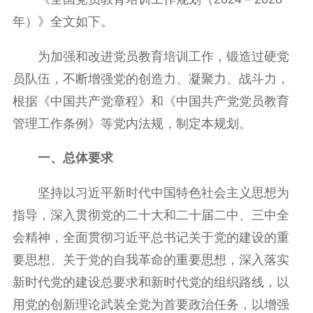
年）》全文如下。
为加强和改进党员教育培训工作，锻造过硬党
员队伍，不断增强党的创造力、凝聚力、战斗力，
根据《中国共产党章程》和《中国共产党党员教育
管理工作条例》等党内法规，制定本规划。
一、总体要求
坚持以习近平新时代中国特色社会主义思想为
指导，深入贯彻党的二十大和二十届二中、三中全
会精神，全面贯彻习近平总书记关于党的建设的重
要思想、关于党的自我革命的重要思想，深入落实
新时代党的建设总要求和新时代党的组织路线，以
用党的创新理论武装全党为首要政治任务，以增强