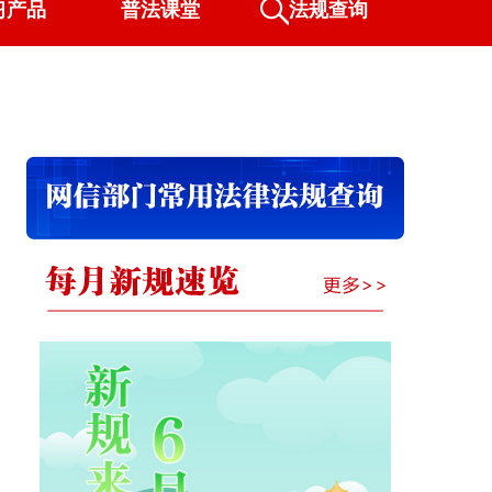
习产品
普法课堂
法规查询