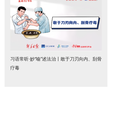
习语常听·妙“喻”述法治丨敢于刀刃向内、刮骨
疗毒