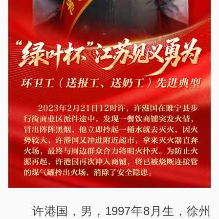
许港国，男，
1997
年
8
月生，徐州