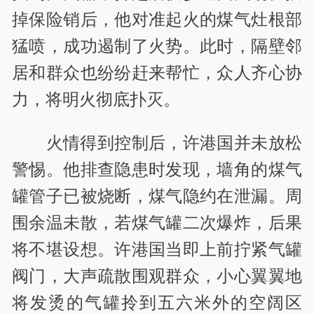
掉保险销后，他对准起火的煤气灶根部
猛喷，成功遏制了火势。此时，隔壁邻
居和群众也纷纷赶来帮忙，众人齐心协
力，将明火彻底扑灭。
火情得到控制后，许港国并未放松
警惕。他排查隐患时发现，墙角的煤气
罐管子已被烧断，煤气隐约在泄漏。周
围余温未散，若煤气罐二次爆炸，后果
将不堪设想。许港国当即上前拧紧气罐
阀门，大声疏散围观群众，小心翼翼地
将发烫的气罐拎到五六米外的空阔区