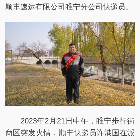
顺丰速运有限公司睢宁分公司快递员。
2023
年
2
月
21
日中午，睢宁步行街
商区突发火情，顺丰快递员许港国在派