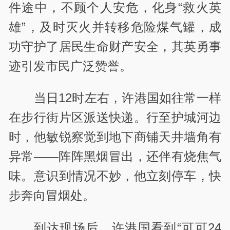
件途中，不顾个人安危，化身
“
救火英
雄
”
，及时灭火并转移危险煤气罐，成
功守护了居民生命财产安全，其英勇事
迹引发市民广泛赞誉。
当日
12
时左右，许港国如往常一样
在步行街片区派送快递。行至护城河边
时，他敏锐察觉到地下商铺天井墙角有
异常
——
阵阵黑烟冒出，还伴有烧焦气
味。意识到情况不妙，他立刻停车，快
步奔向冒烟处。
到达现场后，许港国看到“可可
24