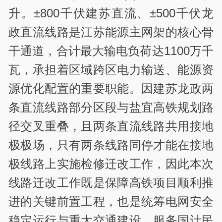
升。±
800
千伏建苏直流、±
500
千伏龙
政直流线路是江苏能源主网架的核心骨
干通道，合计最大输电负荷达
1100
万千
瓦，承担着区域跨区电力输送、能源资
源优化配置的重要职能。因建苏龙政两
条直流线路部分区段与盐宜高铁规划路
径交叉重叠，且两条直流线路共用接地
极极场，只有两条线路同停才能在接地
极线路上实施检修迁改工作，因此本次
线路迁改工作既是保障高铁项目顺利推
进的关键前置工程，也是统筹电网安全
稳定运行与重大交通建设、服务国计民