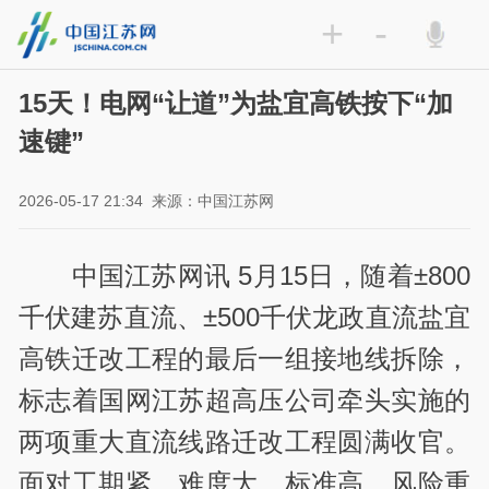
+
-
15天！电网“让道”为盐宜高铁按下“加
速键”
2026-05-17 21:34
来源：中国江苏网
中国江苏网讯 5
月
15
日，随着±
800
千伏建苏直流、±
500
千伏龙政直流盐宜
高铁迁改工程的最后一组接地线拆除，
标志着国网江苏超高压公司牵头实施的
两项重大直流线路迁改工程圆满收官。
面对工期紧、难度大、标准高、风险重