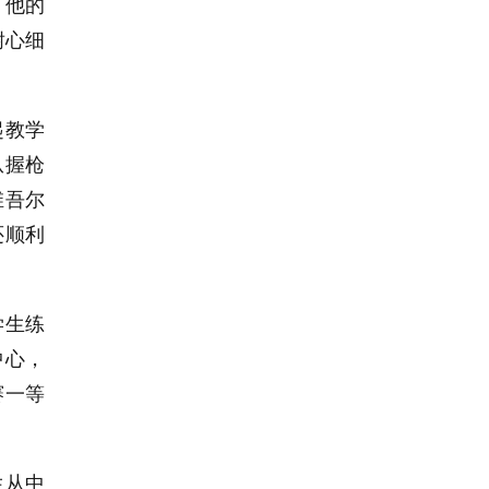
。他的
耐心细
起教学
从握枪
维吾尔
还顺利
学生练
中心，
赛一等
生从中