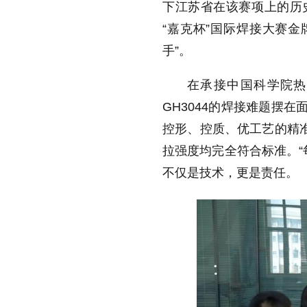
下江苏省在该赛项上的历
“嘉克杯”国际焊接大赛金
手”。
在承接中国科学院热
GH3044的焊接难题摆
控形、控质、优工艺的精准
拉强度均完全符合标准。“
不仅是技术，更是责任。