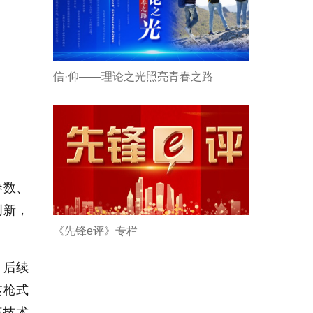
信·仰——理论之光照亮青春之路
参数、
创新，
《先锋e评》专栏
，后续
转枪式
该技术