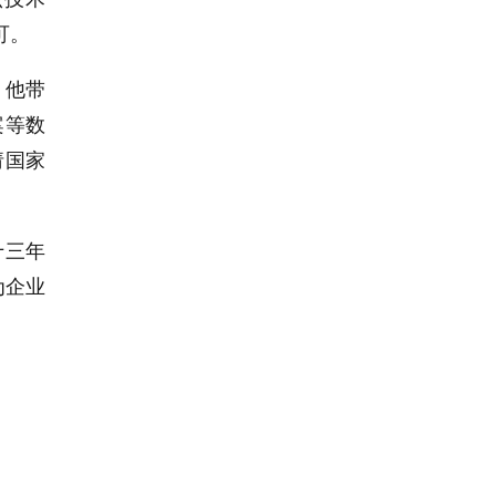
可。
。他带
案等数
请国家
十三年
为企业