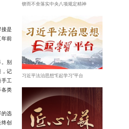
锲而不舍落实中央八项规定精神
焊接是
三年前
界。别
磨，记
习近平法治思想“E起学习”平台
通手工
等各类
赛的选
最终创