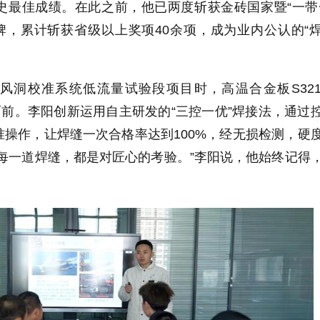
史最佳成绩。在此之前，他已两度斩获金砖国家暨“一带
牌，累计斩获省级以上奖项40余项，成为业内公认的“
风洞校准系统低流量试验段项目时，高温合金板S321
在面前。李阳创新运用自主研发的“三控一优”焊接法，通过
操作，让焊缝一次合格率达到100%，经无损检测，硬
每一道焊缝，都是对匠心的考验。”李阳说，他始终记得