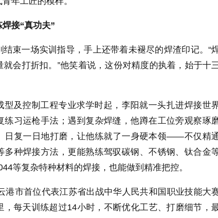
代青年工匠的模样。
焊接“真功夫”
刚结束一场实训指导，手上还带着未褪尽的焊渣印记。“
量就会打折扣。”他笑着说，这份对精度的执着，始于十
成型及控制工程专业求学时起，李阳就一头扎进焊接世
复练习运枪手法；遇到复杂焊缝，他蹲在工位旁观察琢
。日复一日地打磨，让他练就了一身硬本领——不仅精
等多种焊接方法，更能熟练驾驭碳钢、不锈钢、钛合金
H3044等复杂特种材料的焊接，也能做到精准把控。
连云港市首位代表江苏省出战中华人民共和国职业技能大
里，每天训练超过14小时，不断优化工艺、打磨细节，