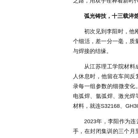
之路，用双手诠释着新时
弧光铸技，十三载淬炼
初次见到李阳时，他
个细活，差一分一毫，质
与焊接的结缘。
从江苏理工学院材料
人休息时，他留在车间反
录每一组参数的细微变化
电弧焊、氩弧焊、激光焊
材料，就连S32168、G
2023年，李阳作为
手，在封闭集训的三个月