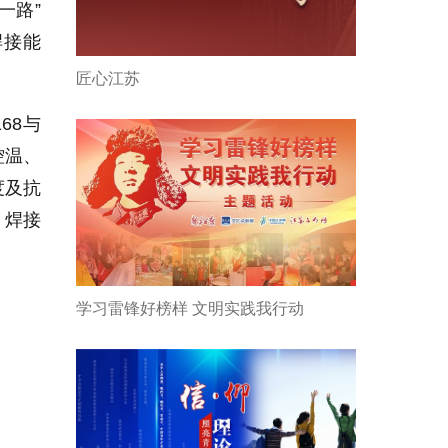
一路”
焊接能
匠心江苏
68与
控温、
度及抗
，焊接
学习雷锋好榜样 文明实践我行动