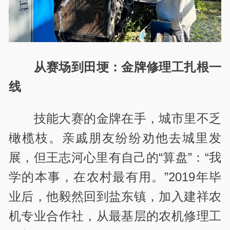
从赛场到田埂：金牌修理工扎根一
线
技能大赛的金牌在手，城市里不乏
橄榄枝。亲戚朋友纷纷劝他去城里发
展，但王志河心里有自己的
“
算盘
”
：
“
我
学的本事，在农村最有用。
”2019
年毕
业后，他毅然回到盐东镇，加入建祥农
机专业合作社，从最基层的农机修理工