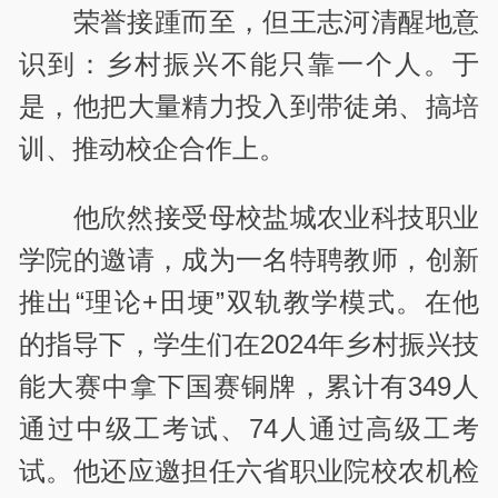
荣誉接踵而至，但王志河清醒地意
识到：乡村振兴不能只靠一个人。于
是，他把大量精力投入到带徒弟、搞培
训、推动校企合作上。
他欣然接受母校盐城农业科技职业
学院的邀请，成为一名特聘教师，创新
推出
“
理论
+
田埂
”
双轨教学模式。在他
的指导下，学生们在
2024
年乡村振兴技
能大赛中拿下国赛铜牌，累计有
349
人
通过中级工考试、
74
人通过高级工考
试。他还应邀担任六省职业院校农机检