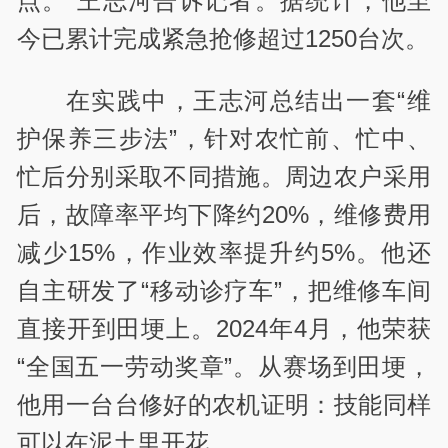
点。
”
王志河告诉记者。据统计，他至
今已累计完成紧急抢修超过
1250
台次。
在实践中，王志河总结出一套
“
维
护保养三步法
”
，针对农忙前、忙中、
忙后分别采取不同措施。周边农户采用
后，故障率平均下降约
20%
，维修费用
减少
15%
，作业效率提升约
5%
。他还
自主研发了
“
移动诊疗车
”
，把维修车间
直接开到田埂上。
2024
年
4
月，他荣获
“
全国五一劳动奖章
”
。从赛场到田埂，
他用一台台修好的农机证明：技能同样
可以在泥土里开花。