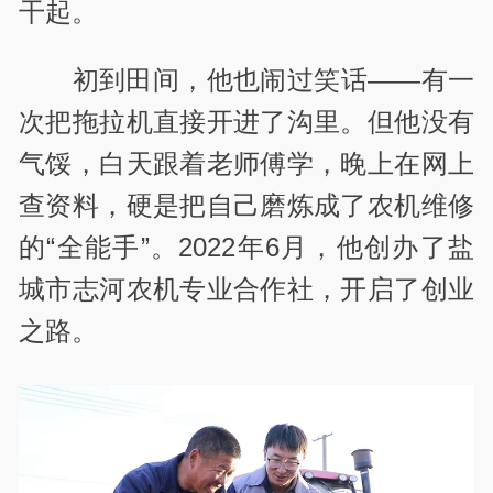
干起。
初到田间，他也闹过笑话
——
有一
次把拖拉机直接开进了沟里。但他没有
气馁，白天跟着老师傅学，晚上在网上
查资料，硬是把自己磨炼成了农机维修
的
“
全能手
”
。
2022
年
6
月，他创办了盐
城市志河农机专业合作社，开启了创业
之路。