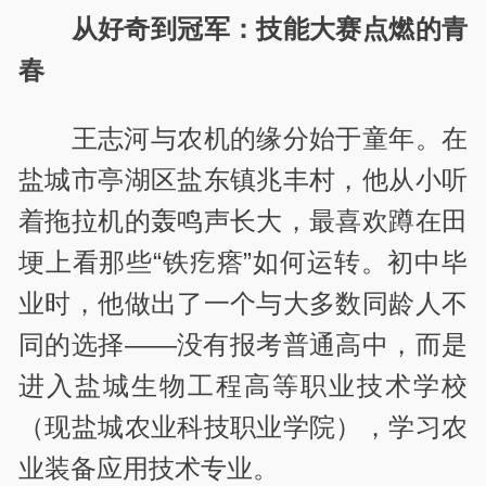
从好奇到冠军：技能大赛点燃的青
春
王志河与农机的缘分始于童年。在
盐城市亭湖区盐东镇兆丰村，他从小听
着拖拉机的轰鸣声长大，最喜欢蹲在田
埂上看那些
“
铁疙瘩
”
如何运转。初中毕
业时，他做出了一个与大多数同龄人不
同的选择
——
没有报考普通高中，而是
进入盐城生物工程高等职业技术学校
（现盐城农业科技职业学院），学习农
业装备应用技术专业。