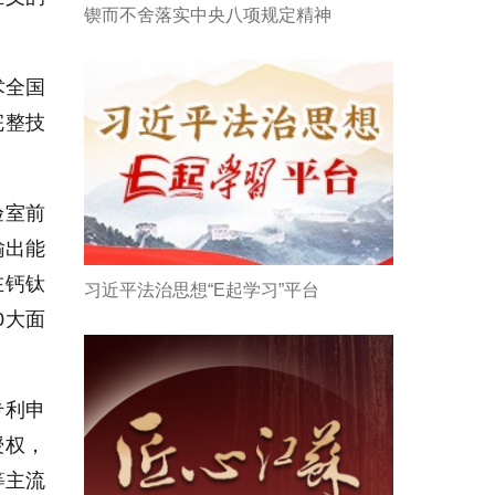
锲而不舍落实中央八项规定精神
术全国
完整技
验室前
输出能
在钙钛
习近平法治思想“E起学习”平台
0大面
专利申
授权，
等主流