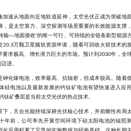
施加速从地面向近地轨道延伸，太空光伏正成为突破地
择，是太空算力、深空探测等场景重要的长效能源支撑
传输—地面接收”的唯一可行、可持续的全链条新型能源
20.3万颗卫星频轨资源申请，随着可回收火箭技术的
要求极高、增长潜力巨大的市场。预计到2030年，全
别迈进。
是砷化镓电池，效率最高、抗辐射，但成本较高。随着
体硅电池以及最新发展的钙钛矿电池有望快速进入应
和钙钛矿叠层是当前太空光伏的热点技术。
景下，天合光能持续深耕光伏核心技术，并前瞻性布局
十年前，公司率先开展空间环境下硅太阳电池的辐照
程化应用积累了宝贵的实验数据与经验基础。这种长期