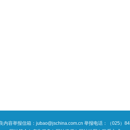
内容举报信箱：jubao@jschina.com.cn 举报电话：（025）847