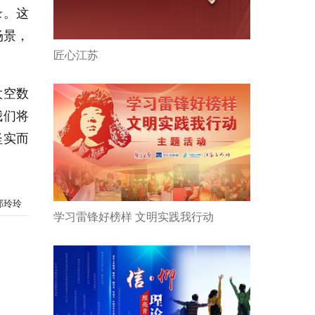
录。这
场景，
匠心江苏
太空数
我们将
坚实而
郭玲玲
学习雷锋好榜样 文明实践我行动