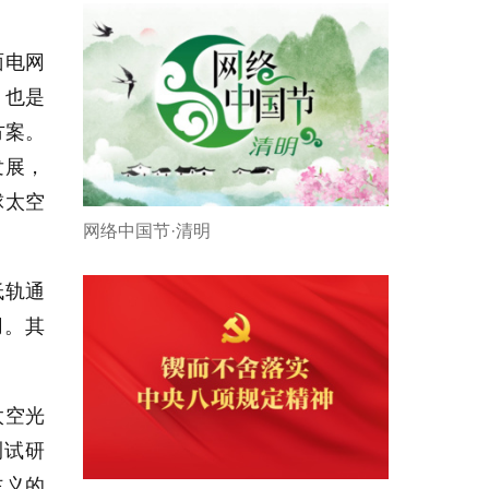
面电网
，也是
方案。
发展，
球太空
网络中国节·清明
低轨通
用。其
太空光
测试研
主义的