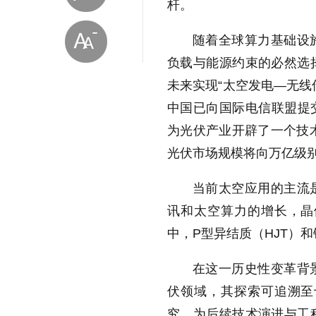
杆。
随着全球算力基础设
负载与能源约束的必然选
未来实现“太空发电—无线
中国已向国际电信联盟提交
为光伏产业开辟了一个技术
放大字体
光伏市场规模将向万亿级
当前太空应用的主流
缩小字体
讯和太空算力的增长，晶
中，P型异结质（HJT）
在这一历史性变革背
伏领域，其探索可追溯至
究，为后续技术演进与工