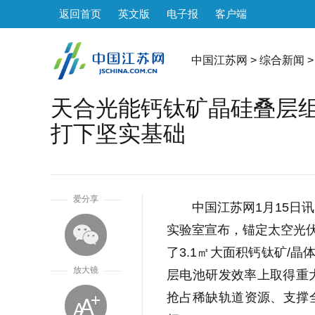
返回首页
英文版
电子报
客户端
中国江苏网
>
综合新闻
>
天合光能钙钛矿晶硅叠层组
打下坚实基础
1
爱分享
中国江苏网1月15日讯
实验室宣布，锚定太空光伏
了3.1㎡大面积钙钛矿/
放大镜
层电池研发效率上取得重
抢占稀缺轨道资源、支撑