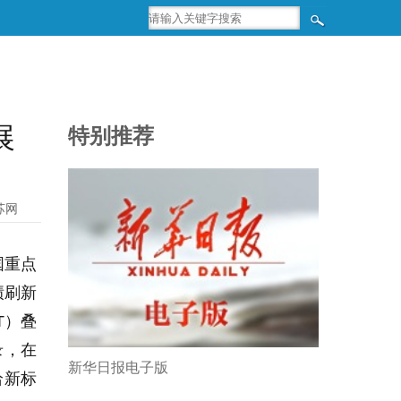
展
特别推荐
苏网
国重点
绩刷新
T）叠
录，在
新华日报电子版
给新标