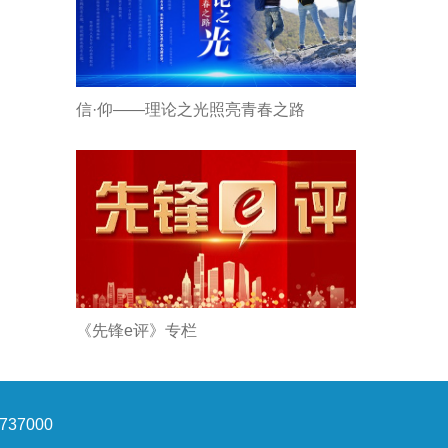
信·仰——理论之光照亮青春之路
《先锋e评》专栏
37000