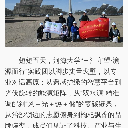
短短五天，河海大学“三江守望·溯
源而行”实践团以脚步丈量戈壁，以专
业对话高原：从遥感护绿的智慧平台到
光伏旋转的能源矩阵，从“双水源”精准
调配到“风＋光＋热＋储”的零碳链条，
从治沙锁边的志愿俯身到枸杞飘香的品
牌蝶变，成员们见证了科技、产业与生