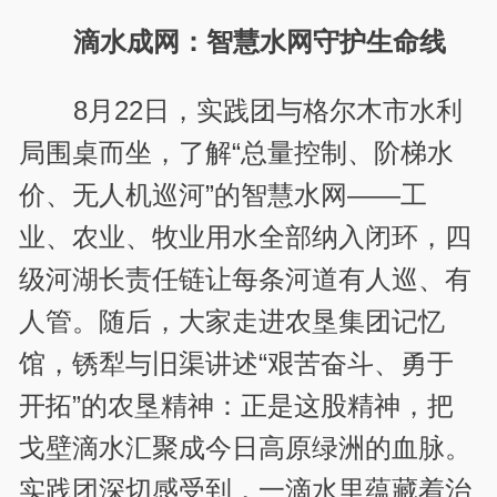
滴水成网：智慧水网守护生命线
8月22日，实践团与格尔木市水利
局围桌而坐，了解“总量控制、阶梯水
价、无人机巡河”的智慧水网——工
业、农业、牧业用水全部纳入闭环，四
级河湖长责任链让每条河道有人巡、有
人管。随后，大家走进农垦集团记忆
馆，锈犁与旧
渠
讲述“艰苦奋斗、勇于
开拓”的农垦精神：正是这股精神，把
戈壁滴水汇聚成今日高原绿洲的血脉。
实践团深切感受到，一滴水里蕴藏着治