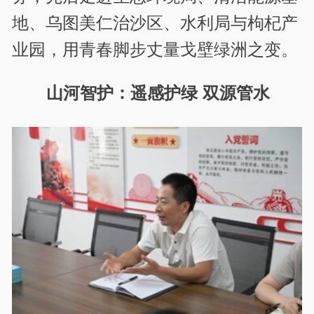
地、乌图美仁治沙区、水利局与枸杞产
业园，用青春脚步丈量戈壁绿洲之变。
山河智护：遥感护绿 双源管水