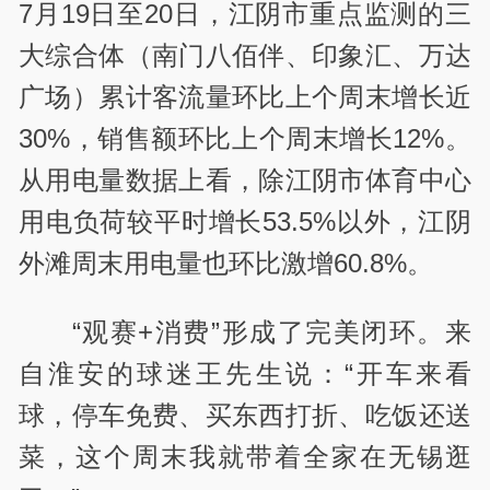
7
月
19
日至
20
日，江阴市重点监测的三
大综合体（南门八佰伴、印象汇、万达
广场）累计客流量环比上个周末增长近
30%
，销售额环比上个周末增长
12%
。
从用电量数据上看，除江阴市体育中心
用电负荷较平时增长
53.5%
以外，江阴
外滩周末用电量也环比激增
60.8%
。
“观赛
+
消费”形成了完美闭环。来
自淮安的球迷王先生说：“开车来看
球，停车免费、买东西打折、吃饭还送
菜，这个周末我就带着全家在无锡逛