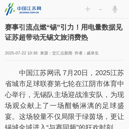
+
-
赛事引流点燃“锡”引力！用电量数据见
证苏超带动无锡文旅消费热
2025-07-22 10:36
来源：交汇点新闻
作者：戚阜生
中国江苏网讯 7
月
20
日，
2025
江苏
省城市足球联赛第七轮在江阴市体育中
心举行，无锡队主场迎战淮安队，为现
场观众献上了一场酣畅淋漓的足球盛
宴。这场较量不仅局限于绿茵场，更让
锡城全域进入“与赛同频”的狂欢时刻。