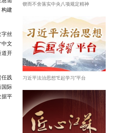
展急需
锲而不舍落实中央八项规定精神
，构建
数字丝
“中文
通道开
责任践
习近平法治思想“E起学习”平台
商国际
数据平