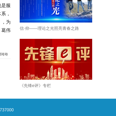
也是服
体系，
），为
信·仰——理论之光照亮青春之路
 葛伟
郭玲玲
《先锋e评》专栏
37000