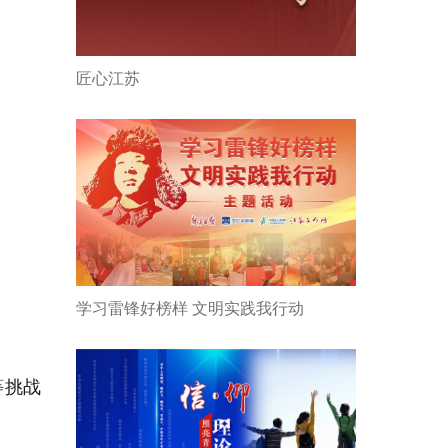
匠心江苏
学习雷锋好榜样 文明实践我行动
等挑战