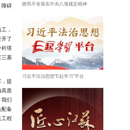
锲而不舍落实中央八项规定精神
，障碍
施工，
避开了
少杆塔
案三基
习近平法治思想“E起学习”平台
车，提
内高质
，我们
员配备
该工程