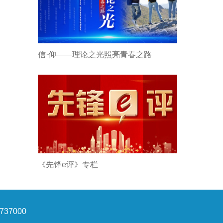
信·仰——理论之光照亮青春之路
《先锋e评》专栏
37000