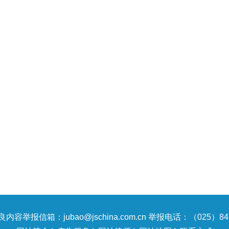
内容举报信箱：jubao@jschina.com.cn 举报电话：（025）847