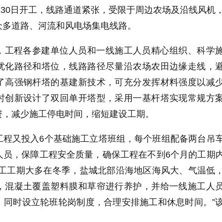
9月30日开工，线路通道紧张，受限于周边农场及沿线风机
众多道路、河流和风电场集电线路。
，工程各参建单位人员和一线施工人员精心组织、科学
优化路径和塔位，线路路径尽量沿农场农田边缘走线，
了高强钢杆塔的基建新技术，可充分发挥材料强度以减
时创新设计了双回单开塔型，采用一基杆塔实现常规方
资，减少施工停电时间，缩短建设工期。
工程又投入6个基础施工立塔班组，每个班组配备两台吊
人员，保障工程安全质量，确保工程在不到6个月的工期
施工工期大多在冬季，盐城北部沿海地区海风大、气温低
，混凝土覆盖塑料膜和草帘进行养护，并给一线施工人
，同时设立轮班轮岗制度，合理安排施工和休息时间。”