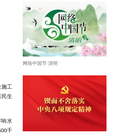
网络中国节·清明
设施工
居民生
市响水
00千