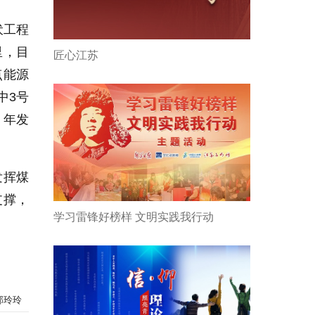
伏工程
里，目
匠心江苏
点能源
中3号
，年发
发挥煤
支撑，
学习雷锋好榜样 文明实践我行动
郭玲玲