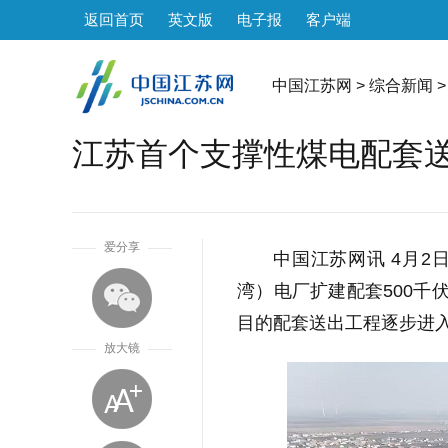
返回首页
英文版
电子报
客户端
中国江苏网
>
综合新闻
>
江苏首个支撑性煤电配套
1
爱分享
中国江苏网讯 4月
湾）电厂扩建配套500千
目的配套送出工程逐步进
放大镜