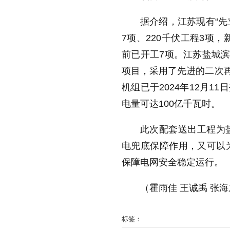
据介绍，江苏现有“先
7项、220千伏工程3项
前已开工7项。江苏盐城滨
项目，采用了先进的二次再
机组已于2024年12月1
电量可达100亿千瓦时。
此次配套送出工程为
电兜底保障作用，又可以
保障电网安全稳定运行。
（霍雨佳 王诚
禹
张海
标签：