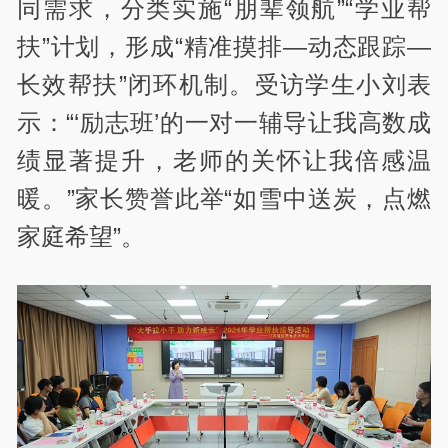
同需求，分类实施“朋辈领航”“学业帮
扶”计划，形成“精准摸排—动态跟踪—
长效帮扶”闭环机制。受访学生小刘表
示：“‘励志班’的一对一辅导让我高数成
绩显著提升，老师的关怀让我倍感温
暖。”家长赞誉此举“如雪中送炭，点燃
家庭希望”。