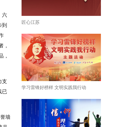
，六
匠心江苏
步到
作
者，
品，
力支
学习雷锋好榜样 文明实践我行动
线已
荣誉墙