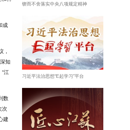
锲而不舍落实中央八项规定精神
和成
议，
们深知
”江
习近平法治思想“E起学习”平台
到数
次次
心建