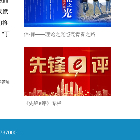
液晶
代赋
们将
”丁
信·仰——理论之光照亮青春之路
李梦迪
《先锋e评》专栏
37000