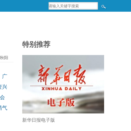
特别推荐
胡秋阳
，广
资兴
拼会
精气
新华日报电子版