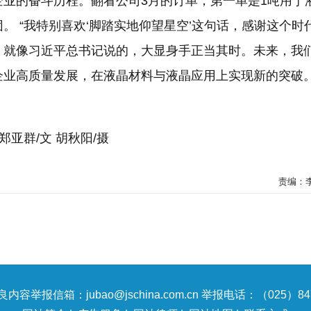
企业的奋斗历程。翻看公司3月的订单，第一单是1吨用于
。 “我特别喜欢‘脚踏实地仰望星空’这句话，感谢这个时
，就像习近平总书记说的，大显身手正当其时。未来，我
企业高质量发展，在液晶材料与液晶应用上实现新的突破。
郑亚群/文 胡秋阳/摄
责编：
内容举报信箱：jubao@jschina.com.cn 举报电话：（025）847