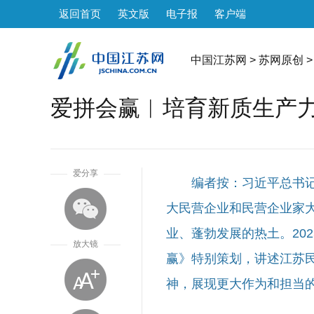
返回首页
英文版
电子报
客户端
中国江苏网
>
苏网原创
>
爱拼会赢︱培育新质生产
1
爱分享
编者按：习近平总书
大民营企业和民营企业家
业、蓬勃发展的热土。20
放大镜
赢》特别策划，讲述江苏
神，展现更大作为和担当