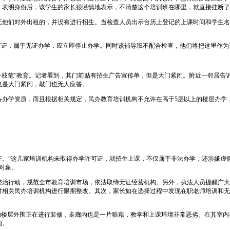
，表明身份后，该学生的家长很谨慎地表示，不清楚这个培训班在哪里，就直接挂断了
们对外出租的，并没有进行招生。当检查人员出示台历上登记的上课时间和学生名
证，属于无证办学，应立即停止办学。同时该辅导班不配合检查，他们将把这里作为
一枝笔”教育。记者看到，其门前贴有招生广告宣传单，但是大门紧闭。附近一邻居告
室也是大门紧闭，敲门也无人应答。
学资质，而且根据相关规定，民办教育培训机构不允许在高于5层以上的楼层办学，而
“这几家培训机构未取得办学许可证，就招生上课，不仅属于非法办学，还涉嫌虚假
对象。
治行动，规范全市教育培训市场，依法取缔无证经营机构。另外，执法人员提醒广大
关民办培训机构进行限期整改。其次，家长如在选择过程中发现在职老师培训和无证办
楼层外围正在进行装修，走廊内也是一片狼藉，教学和上课环境非常恶劣。在其室内有
内。