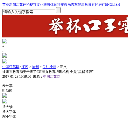
首页
新闻
江苏
评论
视频
文化
旅游
体育
科技
娱乐
汽车
健康
教育
财经
房产
ENGLISH
+
-
中国江苏网
>
江苏
>
徐州
>
关注徐州
> 正文
徐州市教育局突击查了6家民办教育培训机构 全是“黑辅导班”
2017-01-23 10:39:00
来源：
中国江苏网
1
爱分享
听新闻
放大镜
放大字体
缩小字体