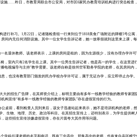
消防设施……昨日，市教育局联合市公安局，对市区6家民办教育培训机构进行突击检查
行补习。1月22日，记者随检查组一行来到位于1818美食广场附近的牌楼5号公寓
，房间内无任何消防设施。其中一位女学生告诉记者，她一放寒假就到这里来上课，每天
一名退休教师。该老师表示，上课的房间是租的，因为生源很少，没有办理办学许可
椅，室内只有2名学生在上课。其中一位男生告诉记者，他是高一的学生，在这里进
广播电视编导与主持”教学需要。该老师自称是徐州空军勤务学院的老师，在其房间内
患，也没有教育部门颁发的民办学校办学许可证，属于无证办学，应立即停止办学。
大的招生广告牌，在其师资介绍上，标明主要由有多年一线教学经验的教师专家团
机构宣传“有多年一线教学经验的教师专家团队”存在虚假宣传的行为。
办公桌前，看到检查人员到来后，该女子迅速站起来表示，她不是培训机构的老师，然后
文、数学、生物、地理、历史、政治等科目。在其招生宣传上，还特别表示，为学生提供
示，这些招生宣传涉嫌虚假宣传，存在片面夸大其作用等问题。
个学科任课老师的名字和电话，既有三中高中、郑集高中的老师，也有来自县区睢宁