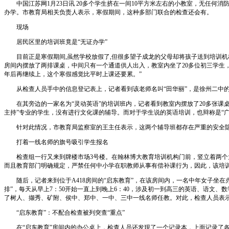
中国江苏网1月23日讯 20多个学生挤在一间10平方米左右的小教室，无任何
办学。市教育局相关负责人表示，寒假期间，这种多部门联合的检查还会有。
现场
居民区里的培训班竟是“无证办学”
目前正是寒假期间,虽然学校放假了,但很多望子成龙的父母却将孩子送到培训机构进
房间内摆放了两排课桌，中间只有一个通道供人出入，教室内坐了20多位初三学生
年后再继续上，这个寒假感觉比平时上课还要累。”
从检查人员手中的信息登记表上，记者看到该老师名叫“田华丽”，是徐州二中的
在其旁边的一家名为“灵动英语”的培训班内，记者看到教室内摆放了20多张课桌
主持”专业的学生，没有进行文化课的辅导。而对于学生说的英语培训，也辩称是“
针对此情况，市教育局监察室的王主任表示，这两个辅导班都存在严重的安全隐
打着一线名师的旗号吸引学生报名
检查组一行又来到牌楼市场3号楼。在翰林博大教育培训机构门前，竖立着两个大
而且教育部门明确规定，严禁任何中小学在职教师从事有偿补课行为，因此，该培训
随后，记者来到位于A418房间的“启东教育”，在该房间内，一名中年女子坐在
排”，每天从早上7：50开始一直上到晚上6：40，涉及初一到高三的英语、语
了树人、撷秀、矿附、侯中、郑中、一中、三中一线名师任教。对此，检查人员表
“启东教育”：不配合检查被列突查“重点”
在“启东教育”房间内的办公桌上，检查人员还发现了一个记录本，上面记录了各