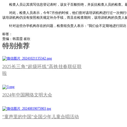
检查人员让其填写信息登记表时，该女子百般拒绝，并反抗检查人员的检查。最
对此，检查人员表示，今年7月份的时候，他们曾对该培训机构进行过一次例行检
该培训机构仍没有按照相关规定补办手续，而且在检查期间，该培训机构的负责人
针对这些办学机构存在的问题，检查组负责人表示：“我们会不定期地进行回访，
标签：
责编：韩震霞 崔欣
特别推荐
2025长三角“超级环线”高铁挂春联征联
啦
2024年中国网络文明大会
“童声里的中国”全国少年儿童合唱活动