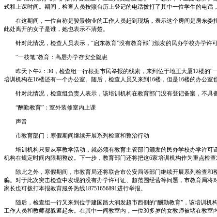
式和上课时间。期间，检查人员按照台历上登记的电话拨打了其中一位学生的电话
在这期间，一位自称是骏景物业的工作人员赶到现场，表示这个房间是房东委托他
此处离开的女子是谁，她也表示不清楚。
针对此情况，检查人员表示，“启东教育”没有教育部门颁发的民办学校办学许可
“一枝笔”教育：高层办学存安全隐患
昨天下午2：30，检查组一行根据市民举报的线索，来到位于地王大厦12楼的“
培训机构在16楼还有一个办公室。随后，检查人员又来到16楼，但是16楼的办公
针对此情况，检查组负责人表示，该培训机构在教育部门没有登记备案，不具备办
“酬勤教育”：室外装修室内上课
声音
市教育部门：寒假期间继续开展系列检查和整治行动
培训机构只要从事教学活动，就必须有教育主管部门颁发的民办学校办学许可证。
机构在规定时间内限期整改。下一步，教育部门还将把这6家培训机构作为重点检查
除此之外，寒假期间，市教育局还将联合市公安局等部门继续开展系列检查和整
骗。对于此次突击检查中发现的没有办学许可证、超范围经营等问题，市教育局将对相
家长也可拨打本报教育服务热线18751656891进行举报。
随后，检查组一行又来到位于建国路大润发超市西侧的“酬勤教育”，该培训机构
工作人员和教师都躲避起来。在其中一间教室内，一位30多岁的女教师被堵在教室