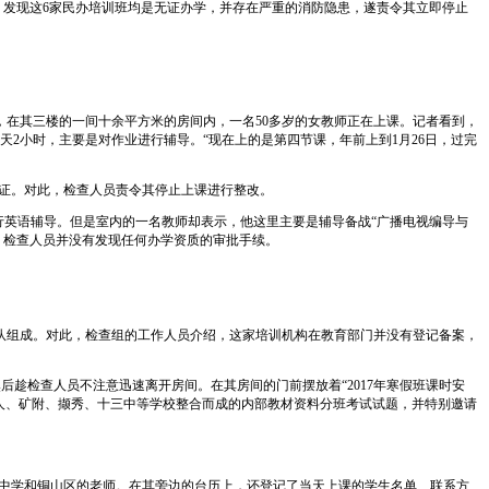
，发现这6家民办培训班均是无证办学，并存在严重的消防隐患，遂责令其立即停止
，在其三楼的一间十余平方米的房间内，一名50多岁的女教师正在上课。记者看到，
2小时，主要是对作业进行辅导。“现在上的是第四节课，年前上到1月26日，过完
证。对此，检查人员责令其停止上课进行整改。
行英语辅导。但是室内的一名教师却表示，他这里主要是辅导备战“广播电视编导与
，检查人员并没有发现任何办学资质的审批手续。
队组成。对此，检查组的工作人员介绍，这家培训机构在教育部门并没有登记备案，
趁检查人员不注意迅速离开房间。在其房间的门前摆放着“2017年寒假班课时安
树人、矿附、撷秀、十三中等学校整合而成的内部教材资料分班考试试题，并特别邀请
中学和铜山区的老师。在其旁边的台历上，还登记了当天上课的学生名单、联系方