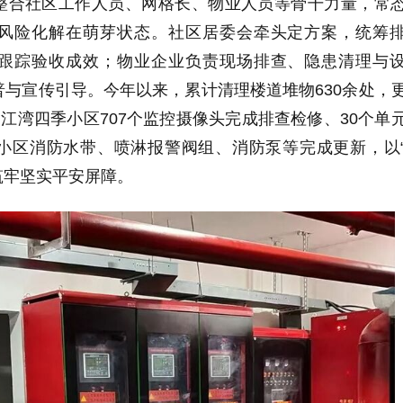
整合社区工作人员、网格长、物业人员等骨干力量，常
风险化解在萌芽状态。社区居委会牵头定方案，统筹
跟踪验收成效；物业企业负责现场排查、隐患清理与
与宣传引导。今年以来，累计清理楼道堆物630余处，
。江湾四季小区707个监控摄像头完成排查检修、30个单
小区消防水带、喷淋报警阀组、消防泵等完成更新，以
筑牢坚实平安屏障。