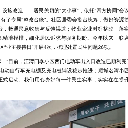
设施改造……居民关切的“大小事”，依托“四方协同”会
，有了专属“整改台账”。社区居委会搭台统筹，做好资源
音，畅通民意收集与反馈渠道；物业企业对标整改，落
织精准摸排，细化居民诉求与服务期盼。今年以来，联
区“业主接待日”开展4次，梳理处置民生问题26项。
：“目前，江湾四季小区西门电动车出入口改造已顺利完
增电动自行车充电棚及充电桩铺设稳步推进；顺城名湾小
正式启动。我们用心办好每一件民生实事，实实在在提