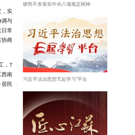
锲而不舍落实中央八项规定精神
议，实
协调与
实日常
席协商
工，7
区西南
习近平法治思想“E起学习”平台
升居民