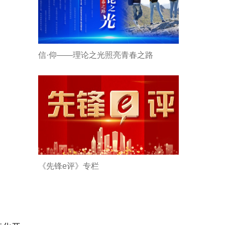
信·仰——理论之光照亮青春之路
《先锋e评》专栏