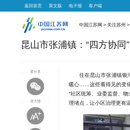
返回首页
英文版
电子报
客户端
中国江苏网
>
关注苏州
>
昆山市张浦镇：“四方协同”
1
爱分享
住在昆山市张浦镇银
暖心……这些看得见的变化
“社区统筹、业委监督、物
放大镜
理堵点，让小区治理更有