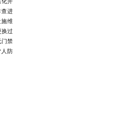
态化开
排查进
设施维
更换过
元门禁
“人防