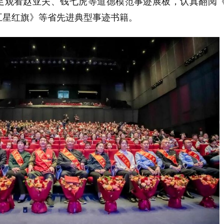
足观看赵亚夫、钱七虎等道德模范事迹展板，认真翻阅
五星红旗》等省先进典型事迹书籍。