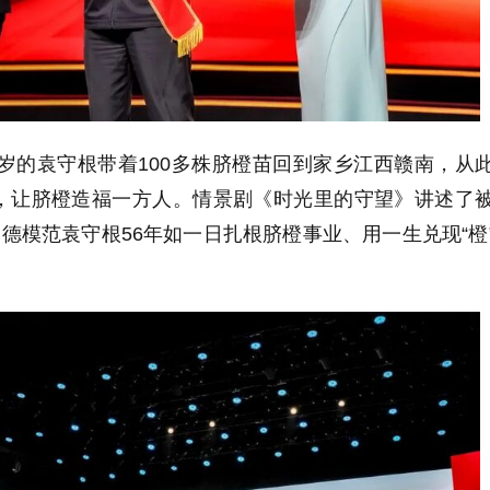
28岁的袁守根带着100多株脐橙苗回到家乡江西赣南，从
，让脐橙造福一方人。情景剧《时光里的守望》讲述了
道德模范袁守根56年如一日扎根脐橙事业、用一生兑现“橙