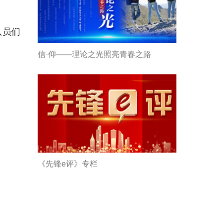
队员们
信·仰——理论之光照亮青春之路
《先锋e评》专栏