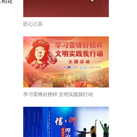
《稻花
匠心江苏
学习雷锋好榜样 文明实践我行动