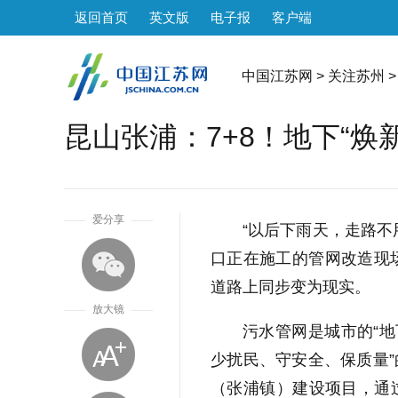
返回首页
英文版
电子报
客户端
中国江苏网
>
关注苏州
>
昆山张浦：7+8！地下“焕
1
爱分享
“以后下雨天，走路不
口正在施工的管网改造现
道路上同步变为现实。
放大镜
污水管网是城市的“地
少扰民、守安全、保质量
（张浦镇）建设项目，通