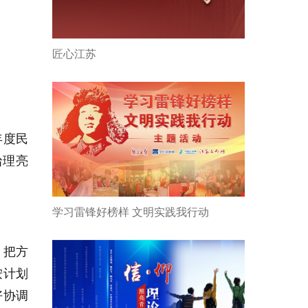
匠心江苏
年度民
治理亮
学习雷锋好榜样 文明实践我行动
，把方
按计划
好协调