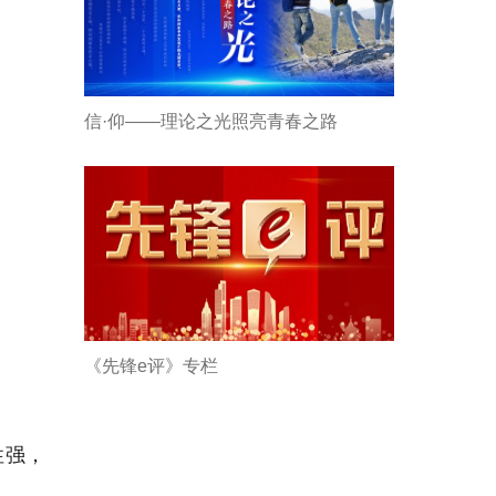
信·仰——理论之光照亮青春之路
《先锋e评》专栏
性强，