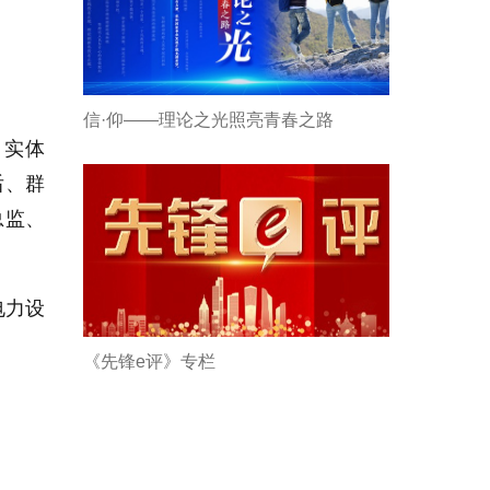
信·仰——理论之光照亮青春之路
、实体
后、群
总监、
电力设
《先锋e评》专栏