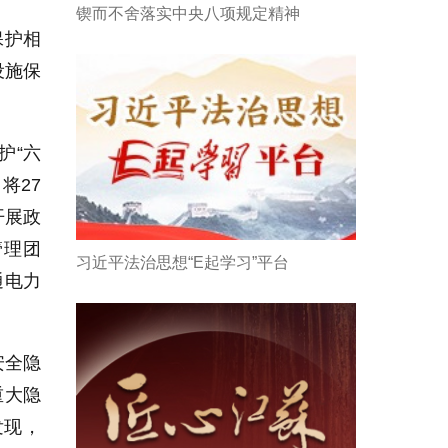
锲而不舍落实中央八项规定精神
保护相
设施保
护“六
将27
开展政
管理团
习近平法治思想“E起学习”平台
通电力
安全隐
重大隐
发现，