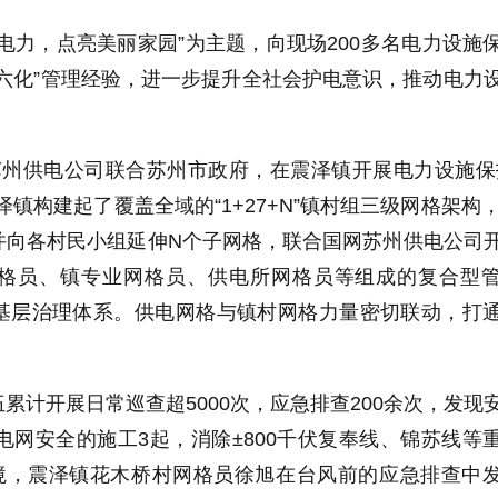
电力，点亮美丽家园”为主题，向现场200多名电力设施
六化”管理经验，进一步提升全社会护电意识，推动电力
苏州供电公司联合苏州市政府，在震泽镇开展电力设施保
镇构建起了覆盖全域的“1+27+N”镇村组三级网格架构，
并向各村民小组延伸N个子网格，联合国网苏州供电公司
格员、镇专业网格员、供电所网格员等组成的复合型
基层治理体系。供电网格与镇村网格力量密切联动，打
累计开展日常巡查超5000次，应急排查200余次，发现
电网安全的施工3起，消除±800千伏复奉线、锦苏线等
过境，震泽镇花木桥村网格员徐旭在台风前的应急排查中