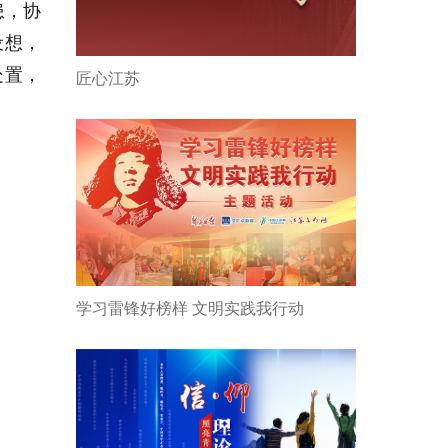
患，协
设想，
处置，
匠心江苏
学习雷锋好榜样 文明实践我行动