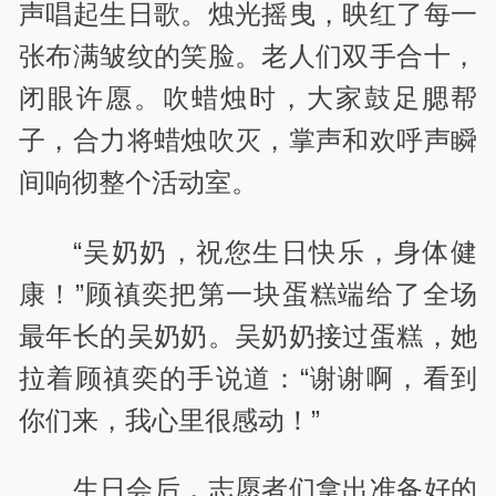
声唱起生日歌。烛光摇曳，映红了每一
张布满皱纹的笑脸。老人们双手合十，
闭眼许愿。吹蜡烛时，大家鼓足腮帮
子，合力将蜡烛吹灭，掌声和欢呼声瞬
间响彻整个活动室。
“吴奶奶，祝您生日快乐，身体健
康！”顾禛奕把第一块蛋糕端给了全场
最年长的吴奶奶。吴奶奶接过蛋糕，她
拉着顾禛奕的手说道：“谢谢啊，看到
你们来，我心里很感动！”
生日会后，志愿者们拿出准备好的