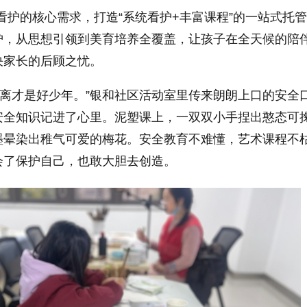
看护的核心需求，打造“系统看护+丰富课程”的一站式托
护，从思想引领到美育培养全覆盖，让孩子在全天候的陪
决家长的后顾之忧。
远离才是好少年。”银和社区活动室里传来朗朗上口的安全
安全知识记进了心里。泥塑课上，一双双小手捏出憨态可
墨晕染出稚气可爱的梅花。安全教育不难懂，艺术课程不
会了保护自己，也敢大胆去创造。