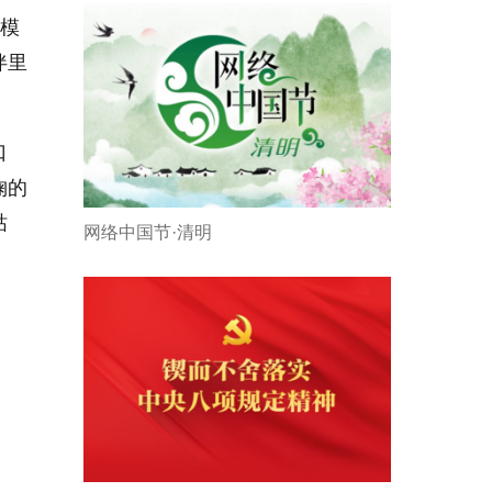
管模
伴里
口
掬的
枯
网络中国节·清明