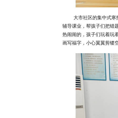
大市社区的集中式寒
辅导课业，帮孩子们把错
热闹闹的，孩子们玩着玩
画写福字，小心翼翼剪镂