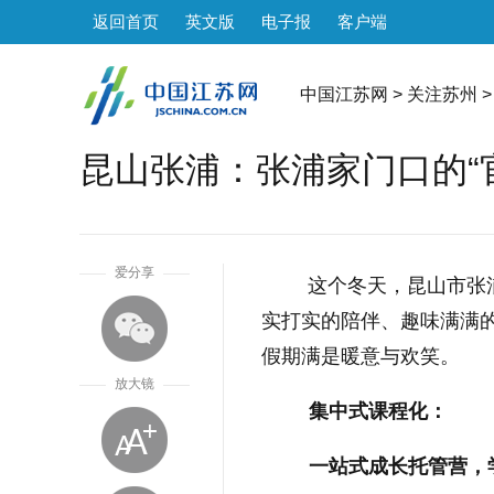
返回首页
英文版
电子报
客户端
中国江苏网
>
关注苏州
>
昆山张浦：张浦家门口的“
1
爱分享
这个冬天，昆山市张
实打实的陪伴、趣味满满的
假期满是暖意与欢笑。
放大镜
集中式课程化：
一站式成长托管营，