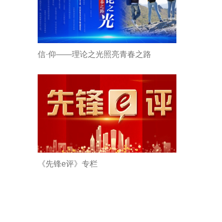
信·仰——理论之光照亮青春之路
《先锋e评》专栏