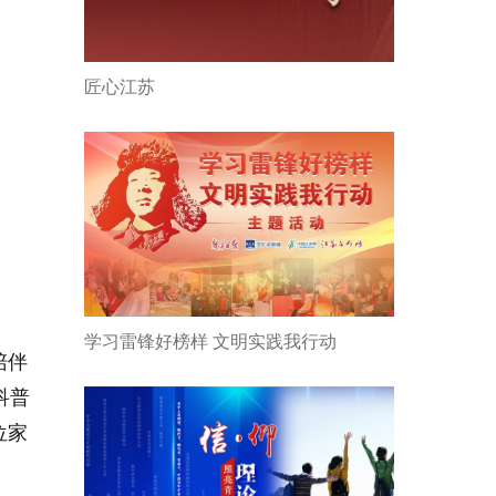
匠心江苏
学习雷锋好榜样 文明实践我行动
陪伴
科普
位家