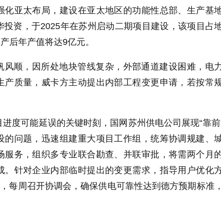
强化亚太布局，建设在亚太地区的功能性总部、生产基
投资，于2025年在苏州启动二期项目建设，该项目占
投产后年产值将达9亿元。
帆风顺，因所处地块管线复杂，外部通道建设困难，电
生产质量，威卡方主动提出内部工程变更申请，若按常
。
进度可能延误的关键时刻，国网苏州供电公司展现“靠前
设的问题，迅速组建重大项目工作组，统筹协调规建、
场服务，组织多专业联合勘查、并联审批，将需两个月
成。针对企业内部临时提出的变更需求，指导用户优化
制，每周召开协调会，确保供电可靠性达到德方预期标准