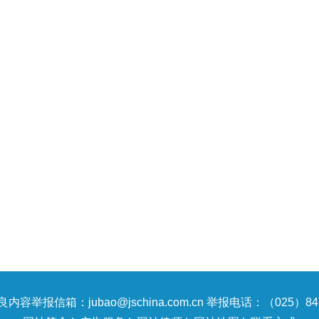
内容举报信箱：jubao@jschina.com.cn 举报电话：（025）847