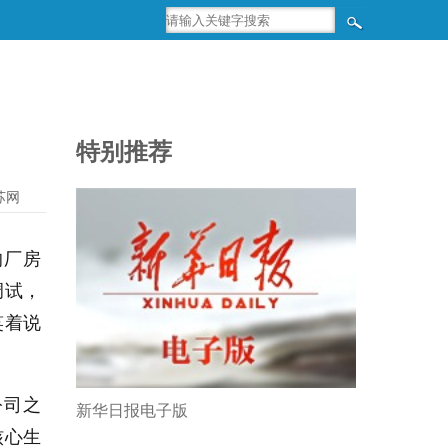
特别推荐
苏网
的厂房
调试，
笑着说
公司之
新华日报电子版
核心生