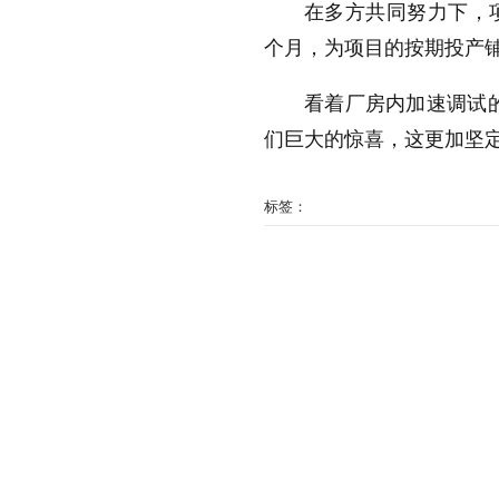
在多方共同努力下，
个月，为项目的按期投产
看着厂房内加速调试
们巨大的惊喜，这更加坚
标签：