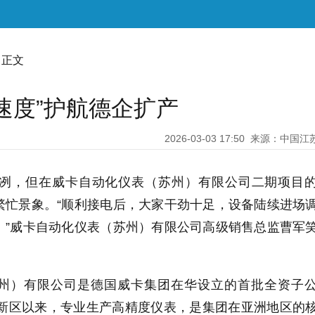
 正文
速度”护航德企扩产
2026-03-03 17:50
来源：中国江
凛冽，但在威卡自动化仪表（苏州）有限公司二期项目
繁忙景象。“顺利接电后，大家干劲十足，设备陆续进场
。”威卡自动化仪表（苏州）有限公司高级销售总监曹军
州）有限公司是德国威卡集团在华设立的首批全资子
高新区以来，专业生产高精度仪表，是集团在亚洲地区的