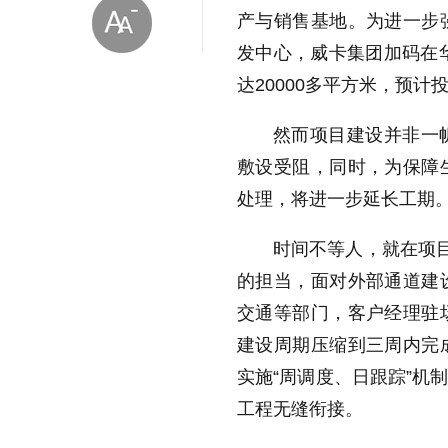
产与销售基地。为进一步
发中心，威卡集团加码在华
达20000多平方米，预计
然而项目建设并非一
敷设受阻，同时，为保障
放大字体
处理，将进一步延长工期
缩小字体
时间不等人，就在项目
的担当，面对外部通道建
交通等部门，客户经理驻
建设周期压缩到三周内完
实施“周调度、日跟踪”机
工程无缝衔接。