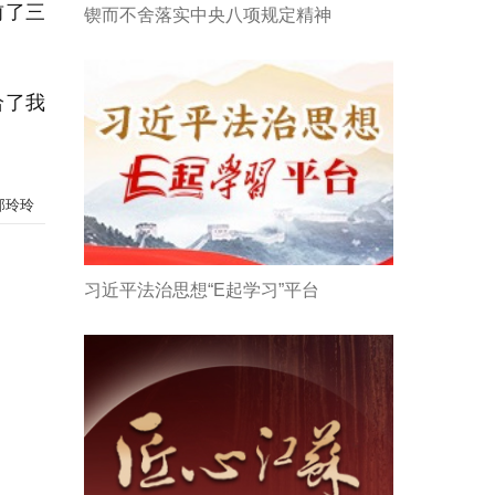
前了三
锲而不舍落实中央八项规定精神
给了我
郭玲玲
习近平法治思想“E起学习”平台